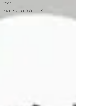
toàn
64 Thẻ Rèn Trí Sáng Suốt