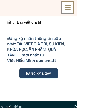
/
Bài viết giá trị
Đăng ký nhận thông tin cập
nhật BÀI VIẾT GIÁ TRỊ, SỰ KIỆN,
KHÓA HỌC, ẤN PHẨM, QUÀ
TẶNG,.. mới nhất từ
Viết Hiểu Mình qua email!
ĐĂNG KÝ NGAY
Bài viết giá trị