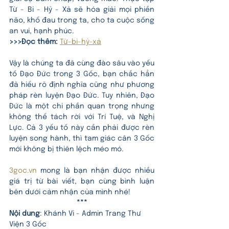
Từ - Bi - Hỷ - Xả sẽ hóa giải mọi phiền 
não, khổ đau trong ta, cho ta cuộc sống 
an vui, hạnh phúc.
>>>Đọc thêm:
Từ-bi-hỷ-xả
Vậy là chúng ta đã cùng đào sâu vào yếu 
tố Đạo Đức trong 3 Gốc, bạn chắc hẳn 
đã hiểu rõ định nghĩa cũng như phương 
pháp rèn luyện Đạo Đức. Tuy nhiên, Đạo 
Đức là một chi phần quan trọng nhưng 
không thể tách rời với Trí Tuệ, và Nghị 
Lực. Cả 3 yếu tố này cần phải được rèn 
luyện song hành, thì tam giác cân 3 Gốc 
mới không bị thiên lệch méo mó. 
3goc.vn
 mong là bạn nhận được nhiều 
giá trị từ bài viết, bạn cùng bình luận 
bên dưới cảm nhận của mình nhé!
***
Nội dung
: Khánh Vi - Admin Trang Thư 
Viện 3 Gốc