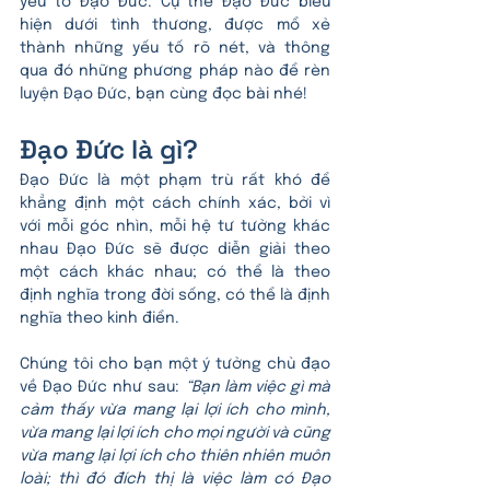
yếu tố Đạo Đức. Cụ thể Đạo Đức biểu 
hiện dưới tình thương, được mổ xẻ 
thành những yếu tố rõ nét, và thông 
qua đó những phương pháp nào để rèn 
luyện Đạo Đức, bạn cùng đọc bài nhé!
Đạo Đức là gì?
Đạo Đức là một phạm trù rất khó để 
khẳng định một cách chính xác, bởi vì 
với mỗi góc nhìn, mỗi hệ tư tưởng khác 
nhau Đạo Đức sẽ được diễn giải theo 
một cách khác nhau; có thể là theo 
định nghĩa trong đời sống, có thể là định 
nghĩa theo kinh điển. 
Chúng tôi cho bạn một ý tưởng chủ đạo 
về Đạo Đức như sau: 
“Bạn làm việc gì mà 
cảm thấy vừa mang lại lợi ích cho mình, 
vừa mang lại lợi ích cho mọi người và cũng 
vừa mang lại lợi ích cho thiên nhiên muôn 
loài; thì đó đích thị là việc làm có Đạo 