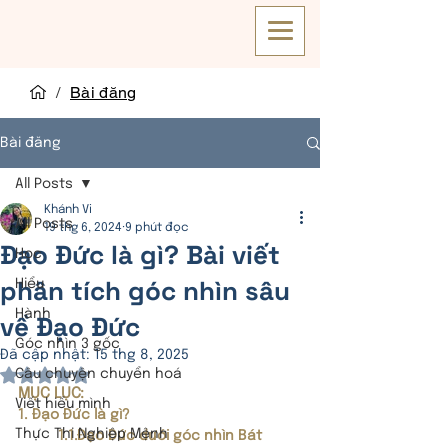
/
Bài đăng
Bài đăng
All Posts
Khánh Vi
All Posts
19 thg 6, 2024
9 phút đọc
Đạo Đức là gì? Bài viết
Học
phân tích góc nhìn sâu
Hiểu
Hành
về Đạo Đức
Góc nhìn 3 gốc
Đã cập nhật:
15 thg 8, 2025
Câu chuyện chuyển hoá
Đã xếp hạng NaN/5 sao.
MỤC LỤC:
Viết hiểu mình
1. Đạo Đức là gì?
Thực Thi Nghiệp Mệnh
1.1.Đạo Đức dưới góc nhìn Bát 