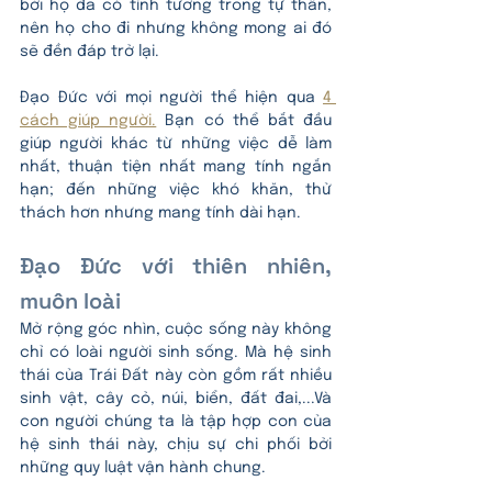
bởi họ đã có tình tương trong tự thân, 
nên họ cho đi nhưng không mong ai đó 
sẽ đền đáp trở lại.
Đạo Đức với mọi người thể hiện qua 
4 
cách giúp người.
 Bạn có thể bắt đầu 
giúp người khác từ những việc dễ làm 
nhất, thuận tiện nhất mang tính ngắn 
hạn; đến những việc khó khăn, thử 
thách hơn nhưng mang tính dài hạn. 
Đạo Đức với thiên nhiên, 
muôn loài
Mở rộng góc nhìn, cuộc sống này không 
chỉ có loài người sinh sống. Mà hệ sinh 
thái của Trái Đất này còn gồm rất nhiều 
sinh vật, cây cỏ, núi, biển, đất đai,...Và 
con người chúng ta là tập hợp con của 
hệ sinh thái này, chịu sự chi phối bởi 
những quy luật vận hành chung. 