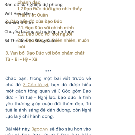
chánh đạo
Bản đồ sự nghiệp dự phòng
1.2.Đạo Đức dưới góc nhìn thầy 
Viết Hiểu Mình
Trần Việt Quân
2. Các cấp độ của Đạo Đức
Bài viết 3 Gốc
2.1. Đạo Đức với chính mình
Chuyển hướng sự nghiệp an toàn
2.2. Đạo Đức với mọi người
2.3. Đạo Đức với thiên nhiên, muôn 
64 Thẻ Rèn Trí Sáng Suốt
loài
3. Vun bồi Đạo Đức với bốn phẩm chất 
Từ - Bi – Hỷ - Xả
***
Chào bạn, trong một bài viết trước về 
chủ đề 
3 Gốc là gì
, bạn đã được hiểu 
một cách tổng quan về 3 Gốc gồm Đạo 
đức - Trí tuệ - Nghị lực. Đạo đức là tình 
yêu thương giúp cuộc đời thêm đẹp, Trí 
tuệ là ánh sáng để dẫn đường, còn Nghị 
Lực là ý chí hành động.
Bài viết này, 
3goc.vn
 sẽ đào sâu hơn vào 