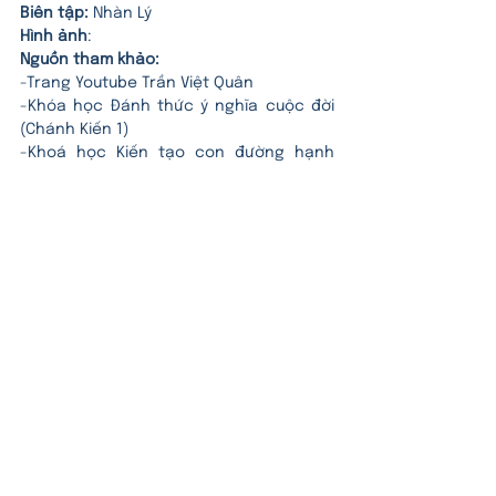
Biên tập:
Nhàn Lý
Hình ảnh
:
Nguồn tham khảo:
-Trang Youtube Trần Việt Quân
-Khóa học Đánh thức ý nghĩa cuộc đời 
(Chánh Kiến 1)
-Khoá học Kiến tạo con đường hạnh 
phúc (Chánh Kiến 2)
-Khóa học Chánh Kiến 3H (Học - Hiểu -
Hành)
-Narada Maha Thera. Đức Phật và Phật 
Pháp. NXB Tổng hợp TP HCM
Thẻ:
đạo đức
Đạo Đức là gì?
Học
Bản đồ sự nghiệp dự phòng