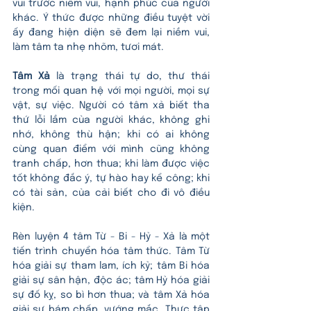
vui trước niềm vui, hạnh phúc của người 
khác. Ý thức được những điều tuyệt vời 
ấy đang hiện diện sẽ đem lại niềm vui, 
làm tâm ta nhẹ nhõm, tươi mát. 
Tâm Xả
 là trạng thái tự do, thư thái 
trong mối quan hệ với mọi người, mọi sự 
vật, sự việc. Người có tâm xả biết tha 
thứ lỗi lầm của người khác, không ghi 
nhớ, không thù hận; khi có ai không 
cùng quan điểm với mình cũng không 
tranh chấp, hơn thua; khi làm được việc 
tốt không đắc ý, tự hào hay kể công; khi 
có tài sản, của cải biết cho đi vô điều 
kiện. 
Rèn luyện 4 tâm Từ - Bi - Hỷ - Xả là một 
tiến trình chuyển hóa tâm thức. Tâm Từ 
hóa giải sự tham lam, ích kỷ; tâm Bi hóa 
giải sự sân hận, độc ác; tâm Hỷ hóa giải 
sự đố kỵ, so bì hơn thua; và tâm Xả hóa 
giải sự bám chấp, vướng mắc. Thực tập 