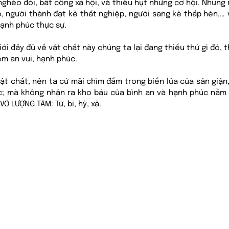
ghèo đói, bất công xã hội, và thiếu hụt những cơ hội. Nhưng rồ
o, người thành đạt kẻ thất nghiệp, người sang kẻ thấp hèn,… 
ạnh phúc thực sự. 
ới đầy đủ về vật chất này chúng ta lại đang thiếu thứ gì đó, 
m an vui, hạnh phúc. 
t chất, nên ta cứ mãi chìm đắm trong biển lửa của sân giận, 
; mà không nhận ra kho báu của bình an và hạnh phúc nằm 
VÔ LƯỢNG TÂM: Từ, bi, hỷ, xả. 