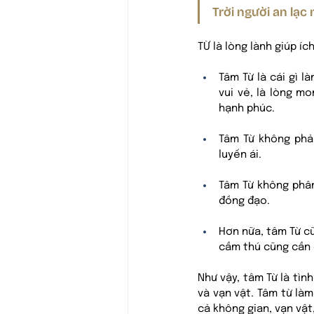
Trời người an lạ
TỪ là lòng lành giúp í
Tâm Từ là cái gì l
vui vẻ, là lòng m
hạnh phúc. 
Tâm Từ không phải
luyến ái. 
Tâm Từ không phân
đồng đạo. 
Hơn nữa, tâm Từ cũ
cầm thú cũng cần 
Như vậy, tâm Từ là tìn
và vạn vật. Tâm từ là
cả không gian, vạn vật