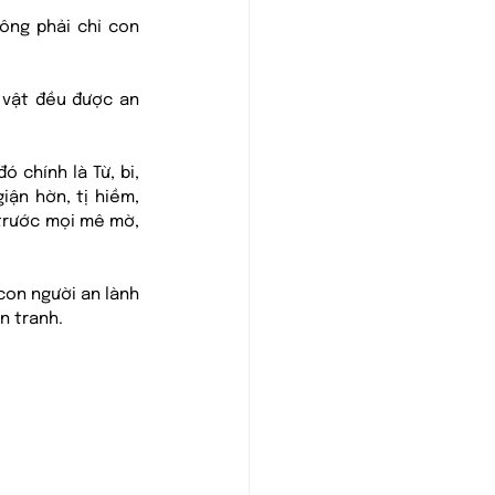
ng phải chỉ con 
 vật đều được an 
 chính là Từ, bi, 
ận hờn, tị hiềm, 
 trước mọi mê mờ, 
on người an lành 
n tranh. 