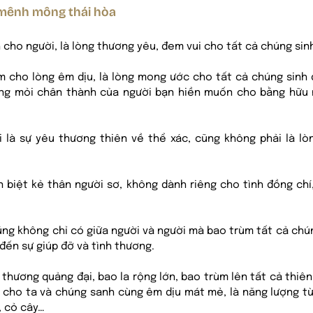
c mênh mông thái hòa
ch cho người, là lòng thương yêu, đem vui cho tất cả chúng sin
àm cho lòng êm dịu, là lòng mong ước cho tất cả chúng sinh 
ong mỏi chân thành của người bạn hiền muốn cho bằng hữu m
 là sự yêu thương thiên về thể xác, cũng không phải là lòng
 biệt kẻ thân người sơ, không dành riêng cho tình đồng chí
ng không chỉ có giữa người và người mà bao trùm tất cả chúng 
đến sự giúp đỡ và tình thương.
h thương quảng đại, bao la rộng lớn, bao trùm lên tất cả thiên
m cho ta và chúng sanh cùng êm dịu mát mẻ, là năng lượng t
, cỏ cây… 