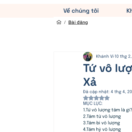
Về chúng tôi
K
/
Bài đăng
Khánh Vi
10 thg 2
Tứ vô lượ
Xả
Đã cập nhật:
4 thg 4, 2
Đã xếp hạng Na
MỤC LỤC:
1.
Tứ vô lượng tâm là gì
2.
Tâm từ vô lượng
3.
Tâm bi vô lượng
4.
Tâm hỷ vô lượng