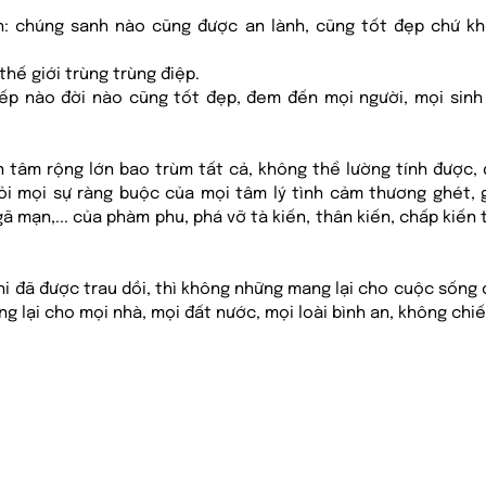
.
h: chúng sanh nào cũng được an lành, cũng tốt đẹp chứ khô
 thế giới trùng trùng điệp. 
kiếp nào đời nào cũng tốt đẹp, đem đến mọi người, mọi sinh
 tâm rộng lớn bao trùm tất cả, không thể lường tính được, đó
hỏi mọi sự ràng buộc của mọi tâm lý tình cảm thương ghét, gi
gã mạn,... của phàm phu, phá vỡ tà kiến, thân kiến, chấp kiến
i đã được trau dồi, thì không những mang lại cho cuộc sống c
 lại cho mọi nhà, mọi đất nước, mọi loài bình an, không chiế