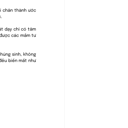
i chân thành ước 
.
ật dạy chỉ có tâm 
 được các mầm tư 
húng sinh, không 
 đều biến mất như 