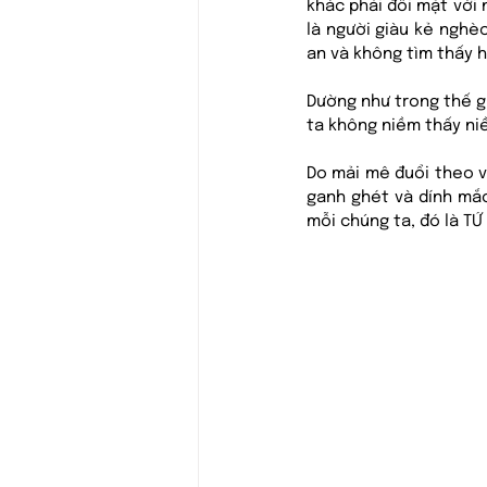
khác phải đối mặt với n
là người giàu kẻ nghè
an và không tìm thấy h
Dường như trong thế gi
ta không niềm thấy niề
Do mải mê đuổi theo vậ
ganh ghét và dính mắc
mỗi chúng ta, đó là TỨ 