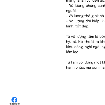
mang lại an vui đến đó
- Vô lượng chúng san
người.
- Vô lượng thế giới: cả
- Vô lượng đời kiếp: 
lành, tốt đẹp.
Tứ vô lượng tâm là bốn
hỷ, xả. Nó thoát ra k
kiêu căng, nghi ngờ, n
lầm lạc.
Tứ tâm vô lượng một kh
hạnh phúc; mà còn mang
Facebook