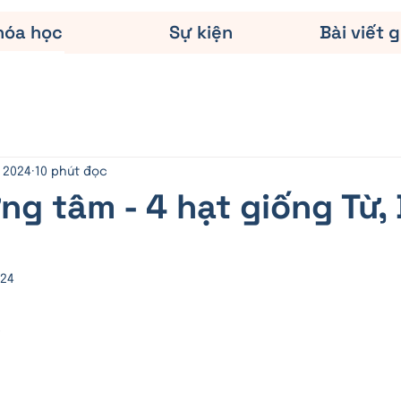
hóa học
Sự kiện
Bài viết g
, 2024
10 phút đọc
ng tâm - 4 hạt giống Từ, 
024
N/5 sao.
?