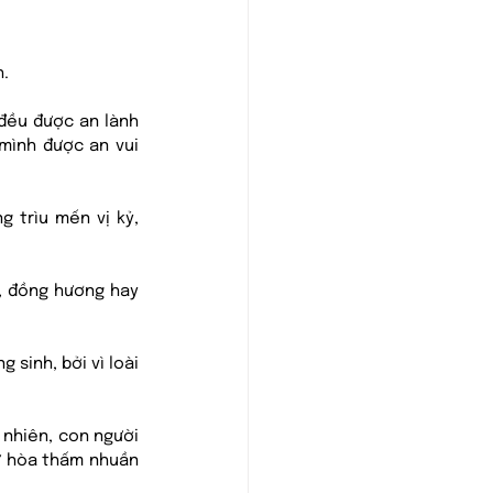
h.
đều được an lành 
ình được an vui 
 trìu mến vị kỷ, 
, đồng hương hay 
sinh, bởi vì loài 
 nhiên, con người 
ừ hòa thấm nhuần 