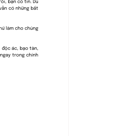
i, bạn có tin. Dù 
vẫn có những bất 
thứ làm cho chúng 
độc ác, bạo tàn, 
ngay trong chính 