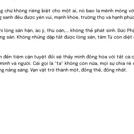
 chứ không riêng biệt cho một ai, nó bao la mênh mông vớ
 sanh đều được yên vui, mạnh khỏe, trường thọ và hạnh phúc
hì lòng sân hận, ác ý, thù oán,... không thể phát sinh. Đức Ph
òng sân. Không những dập tắt được lòng sân, tâm Từ còn diệt
m đến tiệm cận tuyệt đối sẽ thấy mình đồng hóa với tất cả c
mình và người. Cái gọi là "ta" không còn nữa, mọi sự chia rẽ
g nắng sáng. Vạn vật trở thành một, đồng thể, đồng nhất.