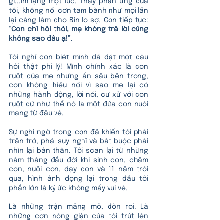
gì...im lặng một lúc. Thấy phản ứng của 
tôi, không nổi cơn tam bành như mọi lần 
lại càng làm cho Bin lo sợ. Con tiếp tục: 
“Con chỉ hỏi thôi, mẹ không trả lời cũng 
không sao đâu ạ!”.
Tôi nghĩ con biết mình đã đặt một câu 
hỏi thật phi lý! Mình chính xác là con 
ruột của mẹ nhưng ẩn sâu bên trong, 
con không hiểu nổi vì sao mẹ lại có 
những hành động, lời nói, cư xử với con 
ruột cứ như thể nó là một đứa con nuôi 
mang từ đâu về.
Sự nghi ngờ trong con đã khiến tôi phải 
trăn trở, phải suy nghĩ và bắt buộc phải 
nhìn lại bản thân. Tôi scan lại từ những 
năm tháng đầu đời khi sinh con, chăm 
con, nuôi con, dạy con và 11 năm trôi 
qua, hình ảnh đọng lại trong đầu tôi 
phần lớn là ký ức không mấy vui vẻ. 
Là những trận mắng mỏ, đòn roi. Là 
những cơn nóng giận của tôi trút lên 