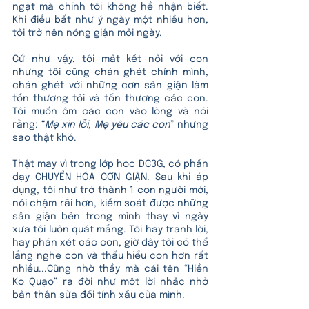
ngạt mà chính tôi không hề nhận biết. 
Khi điều bất như ý ngày một nhiều hơn, 
tôi trở nên nóng giận mỗi ngày. 
Cứ như vậy, tôi mất kết nối với con 
nhưng tôi cũng chán ghét chính mình, 
chán ghét với những cơn sân giận làm 
tổn thương tôi và tổn thương các con. 
Tôi muốn ôm các con vào lòng và nói 
rằng: “
Mẹ xin lỗi, Mẹ yêu các con
” nhưng 
sao thật khó. 
Thật may vì trong lớp học DC3G, có phần 
dạy CHUYỂN HÓA CƠN GIẬN. Sau khi áp 
dụng, tôi như trở thành 1 con người mới,  
nói chậm rãi hơn, kiểm soát được những 
sân giận bên trong mình thay vì ngày 
xưa tôi luôn quát mắng. Tôi hay tranh lời, 
hay phán xét các con, giờ đây tôi có thể 
lắng nghe con và thấu hiểu con hơn rất 
nhiều...Cũng nhờ thầy mà cái tên “Hiền 
Ko Quạo” ra đời như một lời nhắc nhở 
bản thân sửa đổi tính xấu của mình. 