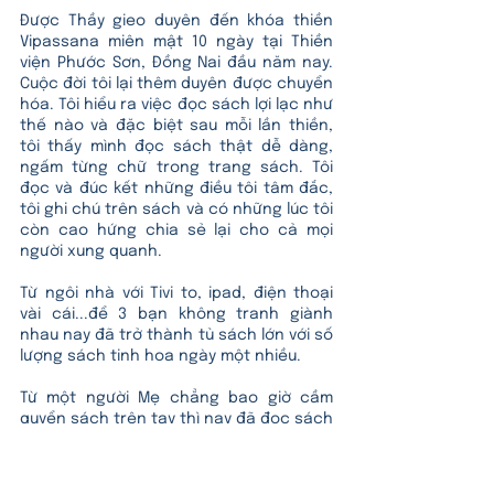
Được Thầy gieo duyên đến khóa thiền 
Vipassana miên mật 10 ngày tại Thiền 
viện Phước Sơn, Đồng Nai đầu năm nay. 
Cuộc đời tôi lại thêm duyên được chuyển 
hóa. Tôi hiểu ra việc đọc sách lợi lạc như 
thế nào và đặc biệt sau mỗi lần thiền, 
tôi thấy mình đọc sách thật dễ dàng, 
ngấm từng chữ trong trang sách. Tôi 
đọc và đúc kết những điều tôi tâm đắc, 
tôi ghi chú trên sách và có những lúc tôi 
còn cao hứng chia sẻ lại cho cả mọi 
người xung quanh.
Từ ngôi nhà với Tivi to, ipad, điện thoại 
vài cái...để 3 bạn không tranh giành 
nhau nay đã trở thành tủ sách lớn với số 
lượng sách tinh hoa ngày một nhiều. 
Từ một người Mẹ chẳng bao giờ cầm 
quyển sách trên tay thì nay đã đọc sách 
mỗi ngày. Tôi gieo duyên đọc sách cho 
con bởi tôi nhận thấy giá trị tuyệt vời từ 
những cuốn sách mang lại cho mình và 