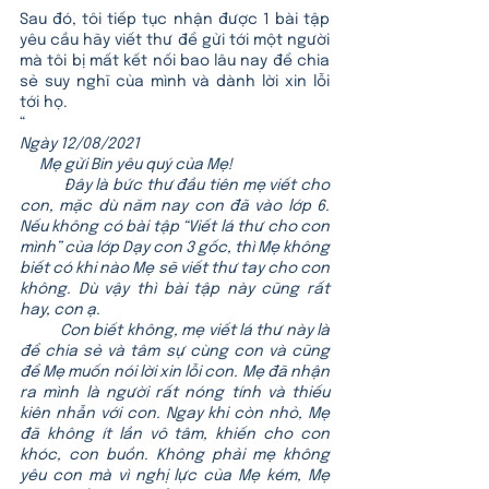
Sau đó, tôi tiếp tục nhận được 1 bài tập 
yêu cầu hãy viết thư để gửi tới một người 
mà tôi bị mất kết nối bao lâu nay để chia 
sẻ suy nghĩ của mình và dành lời xin lỗi 
tới họ.
“
Ngày 12/08/2021
      Mẹ gửi Bin yêu quý của Mẹ!
           Đây là bức thư đầu tiên mẹ viết cho 
con, mặc dù năm nay con đã vào lớp 6. 
Nếu không có bài tập “Viết lá thư cho con 
mình” của lớp Dạy con 3 gốc, thì Mẹ không 
biết có khi nào Mẹ sẽ viết thư tay cho con 
không. Dù vậy thì bài tập này cũng rất 
hay, con ạ.
           Con biết không, mẹ viết lá thư này là 
để chia sẻ và tâm sự cùng con và cũng 
để Mẹ muốn nói lời xin lỗi con. Mẹ đã nhận 
ra mình là người rất nóng tính và thiếu 
kiên nhẫn với con. Ngay khi còn nhỏ, Mẹ 
đã không ít lần vô tâm, khiến cho con 
khóc, con buồn. Không phải mẹ không 
yêu con mà vì nghị lực của Mẹ kém, Mẹ 