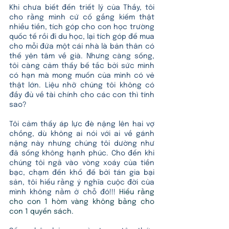
Khi chưa biết đến triết lý của Thầy, tôi 
cho rằng mình cứ cố gắng kiếm thật 
nhiều tiền, tích góp cho con học trường 
quốc tế rồi đi du học, lại tích góp để mua 
cho mỗi đứa một cái nhà là bản thân có 
thể yên tâm về già. Nhưng càng sống, 
tôi càng cảm thấy bế tắc bởi sức mình 
có hạn mà mong muốn của mình có vẻ 
thật lớn. Liệu nhỡ chúng tôi không có 
đầy đủ về tài chính cho các con thì tính 
sao?
Tôi cảm thấy áp lực đè nặng lên hai vợ 
chồng, dù không ai nói với ai về gánh 
nặng này nhưng chúng tôi dường như 
đã sống không hạnh phúc. Cho đến khi 
chúng tôi ngã vào vòng xoáy của tiền 
bạc, chạm đến khổ đế bởi tán gia bại 
sản, tôi hiểu rằng ý nghĩa cuộc đời của 
mình không nằm ở chỗ đó!!! 
Hiểu rằng 
cho con 1 hòm vàng không bằng cho 
con 1 quyển sách.