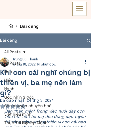
/
Bài đăng
Bài đăng
All Posts
Trung Bùi Thành
All Posts
17 thg 10, 2022
14 phút đọc
Khi con cái nghĩ chúng bị
Học
thiên vị, ba mẹ nên làm
Hiểu
Hành
gì?
Góc nhìn 3 gốc
Đã cập nhật:
24 thg 3, 2024
Câu chuyện chuyển hoá
Đã xếp hạng NaN/5 sao.
Bạn thân mến! Trong việc nuôi dạy con, 
Viết hiểu mình
hầu hết các ba mẹ đều dõng dạc tuyên 
bố rằng mình không thiên vị con cái bao 
Thực Thi Nghiệp Mệnh