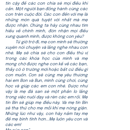
tin cậy để các con chia sẻ mọi điều khi 
cần. Một người bạn đồng hành cùng các 
con trên cuộc đời. Các con đến với mẹ là 
những món quà tuyệt vời nhất mà mẹ 
được nhận. Chúng ta hãy cùng nhau tìm 
hiểu về chính mình, đón nhận mọi điều 
xung quanh mình, được không con yêu?
           Từ giờ trở đi, mẹ con mình sẽ thường 
xuyên nói chuyện và lắng nghe nhau con 
nhé. Mẹ sẽ chia sẻ cho con điều thú vị 
trong các khóa học của mình và mẹ 
mong chờ được nghe con kể về các bạn, 
thầy cô ở trường mới hoặc bất cứ điều gì 
con muốn. Con sẽ cùng mẹ yêu thương 
hai em Bon và Bun, mình cùng chơi, cùng 
học và giúp các em con nhé. Được như 
vậy là mẹ đã san sẻ một phần lo lắng 
trong việc nuôi dạy và rèn các em rồi. Mẹ 
tin Bin sẽ giúp mẹ điều này. Và mẹ tin Bin 
sẽ tha thứ cho mẹ mỗi khi mẹ nóng giận. 
Những lúc như vậy, con hãy nắm tay mẹ 
để mẹ bình tĩnh hơn...Mẹ luôn yêu con và 
các em!