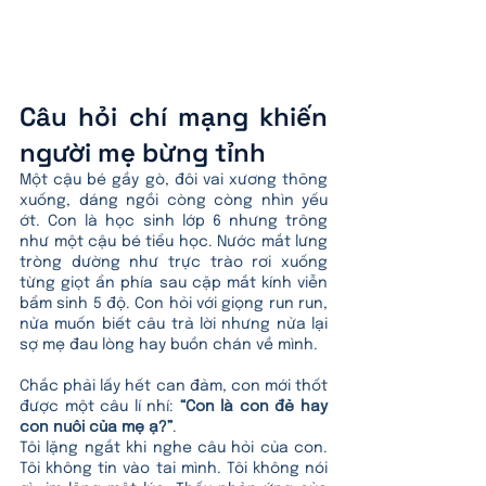
Câu hỏi chí mạng khiến 
người mẹ bừng tỉnh
Một cậu bé gầy gò, đôi vai xương thõng 
xuống, dáng ngồi còng còng nhìn yếu 
ớt. Con là học sinh lớp 6 nhưng trông 
như một cậu bé tiểu học. Nước mắt lưng 
tròng dường như trực trào rơi xuống 
từng giọt ẩn phía sau cặp mắt kính viễn 
bẩm sinh 5 độ. Con hỏi với giọng run run, 
nửa muốn biết câu trả lời nhưng nửa lại 
sợ mẹ đau lòng hay buồn chán về mình.
Chắc phải lấy hết can đảm, con mới thốt 
được một câu lí nhí: 
“Con là con đẻ hay 
con nuôi của mẹ ạ?”
.
Tôi lặng ngắt khi nghe câu hỏi của con. 
Tôi không tin vào tai mình. Tôi không nói 