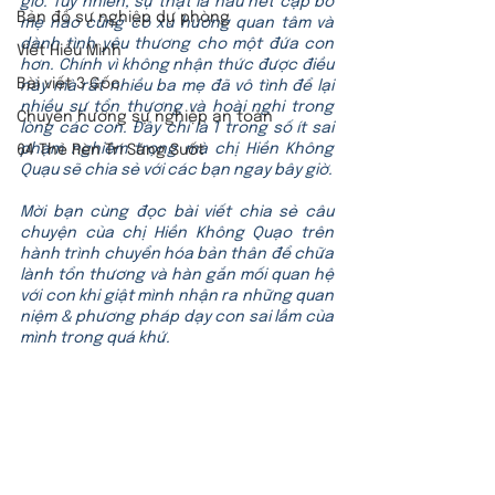
giờ. Tuy nhiên, sự thật là hầu hết cặp bố 
Bản đồ sự nghiệp dự phòng
mẹ nào cũng có xu hướng quan tâm và 
dành tình yêu thương cho một đứa con 
Viết Hiểu Mình
hơn. Chính vì không nhận thức được điều 
Bài viết 3 Gốc
này mà rất nhiều ba mẹ đã vô tình để lại 
nhiều sự tổn thương và hoài nghi trong 
Chuyển hướng sự nghiệp an toàn
lòng các con. Đây chỉ là 1 trong số ít sai 
phạm nghiêm trọng mà chị Hiền Không 
64 Thẻ Rèn Trí Sáng Suốt
Quạu sẽ chia sẻ với các bạn ngay bây giờ.
Mời bạn cùng đọc bài viết chia sẻ câu 
chuyện của chị Hiền Không Quạo trên 
hành trình chuyển hóa bản thân để chữa 
lành tổn thương và hàn gắn mối quan hệ 
với con khi giật mình nhận ra những quan 
niệm & phương pháp dạy con sai lầm của 
mình trong quá khứ.