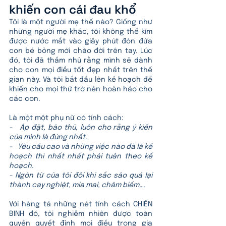
khiến con cái đau khổ
Tôi là một người mẹ thế nào? Giống như 
những người mẹ khác, tôi không thể kìm 
được nước mắt vào giây phút đón đứa 
con bé bỏng mới chào đời trên tay. Lúc 
đó, tôi đã thầm nhủ rằng mình sẽ dành 
cho con mọi điều tốt đẹp nhất trên thế 
gian này. Và tôi bắt đầu lên kế hoạch để 
khiến cho mọi thứ trở nên hoàn hảo cho 
các con.
Là một một phụ nữ có tính cách: 
-   Áp đặt, bảo thủ, luôn cho rằng ý kiến 
của mình là đúng nhất.
-   Yêu cầu cao và những việc nào đã là kế 
hoạch thì nhất nhất phải tuân theo kế 
hoạch.
- Ngôn từ của tôi đôi khi sắc sảo quá lại 
thành cay nghiệt, mỉa mai, châm biếm….
Với hàng tá những nét tính cách CHIẾN 
BINH đó, tôi nghiễm nhiên được toàn 
quyền quyết định mọi điều trong gia 