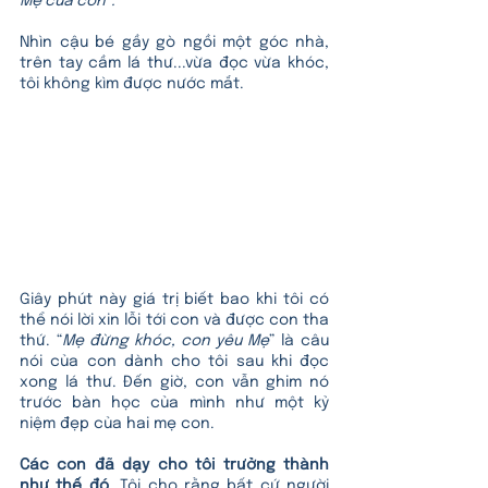
Mẹ của con”.
Nhìn cậu bé gầy gò ngồi một góc nhà, 
trên tay cầm lá thư...vừa đọc vừa khóc, 
tôi không kìm được nước mắt.
Giây phút này giá trị biết bao khi tôi có 
thể nói lời xin lỗi tới con và được con tha 
thứ. “
Mẹ đừng khóc, con yêu Mẹ
” là câu 
nói của con dành cho tôi sau khi đọc 
xong lá thư. Đến giờ, con vẫn ghim nó 
trước bàn học của mình như một kỷ 
niệm đẹp của hai mẹ con.
Các con đã dạy cho tôi trưởng thành 
như thế đó. 
Tôi cho rằng bất cứ người 