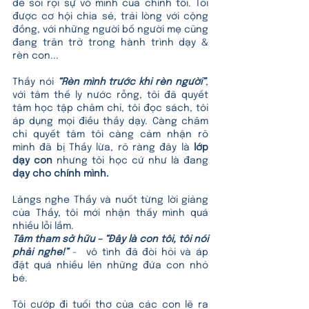
để soi rọi sự vô minh của chính tôi. Tôi 
được cơ hội chia sẻ, trải lòng với cộng 
đồng, với những người bố người mẹ cũng 
đang trăn trở trong hành trình dạy & 
rèn con...
Thầy nói 
“Rèn mình trước khi rèn người”
, 
với tâm thế ly nước rỗng, tôi đã quyết 
tâm học tập chăm chỉ, tôi đọc sách, tôi 
áp dụng mọi điều thầy dạy. Càng chăm 
chỉ quyết tâm tôi càng cảm nhận rõ 
mình đã bị Thầy lừa, rõ ràng đây là 
lớp 
dạy con
 nhưng tôi học cứ như là đang
dạy cho chính mình.
Lăngs nghe Thầy và nuốt từng lời giảng 
của Thầy, tôi mới nhận thấy mình quá 
nhiều lỗi lầm. 
Tâm tham sở hữu – “Đây là con tôi, tôi nói 
phải nghe!”
 -  vô tình đã đòi hỏi và áp 
đặt quá nhiều lên những đứa con nhỏ 
bé. 
Tôi cướp đi tuổi thơ của các con lẽ ra 