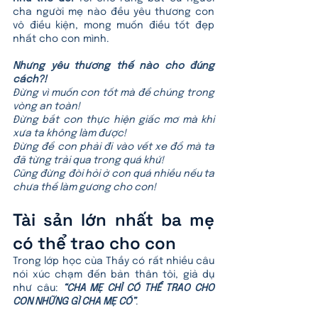
cha người mẹ nào đều yêu thương con 
vô điều kiện, mong muốn điều tốt đẹp 
nhất cho con mình. 
Nhưng yêu thương thế nào cho đúng 
cách?! 
Đừng vì muốn con tốt mà để chúng trong 
vòng an toàn! 
Đừng bắt con thực hiện giấc mơ mà khi 
xưa ta không làm được!
Đừng để con phải đi vào vết xe đổ mà ta 
đã từng trải qua trong quá khứ! 
Cũng đừng đòi hỏi ở con quá nhiều nếu ta 
chưa thể làm gương cho con! 
Tài sản lớn nhất ba mẹ 
có thể trao cho con
Trong lớp học của Thầy có rất nhiều câu 
nói xúc chạm đến bản thân tôi, giả dụ 
như câu: 
“CHA MẸ CHỈ CÓ THỂ TRAO CHO 
CON NHỮNG GÌ CHA MẸ CÓ”
. 