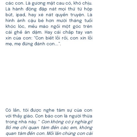
các con. Là gương mặt cau có, khó chịu. 
Là hành động đập nát mọi thứ từ hộp 
bút, ipad, hay xé nát quyển truyện. Là 
hình ảnh cậu bé hơn mười tháng tuổi 
khóc lóc, mếu máo ngồi một góc trên 
cái ghế ăn dặm. Hay cái chắp tay van 
xin của con: “Con biết lỗi rồi, con xin lỗi 
mẹ, mẹ đừng đánh con...”.
Có lần, tôi được nghe tâm sự của con 
với thầy giáo. Con bảo con là người thừa 
trong nhà này. “ 
Con không có ý nghĩa gì! 
Bố mẹ chỉ quan tâm đến các em, không 
quan tâm đến con. Mỗi lần chúng con cãi 