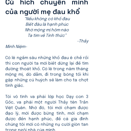
Cú hích chuyển mình 
của người mẹ đau khổ
“Nếu không có khổ đau
Biết đâu là hạnh phúc
Nhờ mộng mị hôm nào
Ta tìm về Tỉnh thức”
                                                                           -Thầy 
Minh Niệm-
Có lẽ ngấm sâu những khổ đau ê chề rồi 
thì con người ta mới biết dừng lại để tìm 
đường thoát khổ. Có lẽ trong năm tháng 
mộng mị, dò dẫm, đi trong bóng tối khi 
gặp những cú huých sẽ làm cho ta chợt 
tỉnh giấc. 
Tôi vô tình va phải lớp học Dạy con 3 
Gốc, va phải một người Thầy tên Trần 
Việt Quân. Nhờ đó, tôi mới chạm được 
đạo lý, mới được bừng tỉnh, mới chạm 
được đến hạnh phúc, để cả gia đình 
chúng tôi mới có những nụ cười giòn tan 
trong ngôi nhà của mình. 