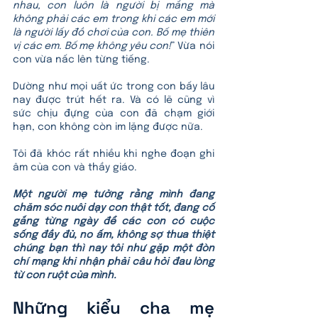
nhau, con luôn là người bị mắng mà 
không phải các em trong khi các em mới 
là người lấy đồ chơi của con. Bố mẹ thiên 
vị các em. Bố mẹ không yêu con!
” Vừa nói 
con vừa nấc lên từng tiếng. 
Dường như mọi uất ức trong con bấy lâu 
nay được trút hết ra. Và có lẽ cũng vì 
sức chịu đựng của con đã chạm giới 
hạn, con không còn im lặng được nữa.
Tôi đã khóc rất nhiều khi nghe đoạn ghi 
âm của con và thầy giáo. 
Một người mẹ tưởng rằng mình đang 
chăm sóc nuôi dạy con thật tốt, đang cố 
gắng từng ngày để các con có cuộc 
sống đầy đủ, no ấm, không sợ thua thiệt 
chúng bạn thì nay tôi như gặp một đòn 
chí mạng khi nhận phải câu hỏi đau lòng 
từ con ruột của mình.
Những kiểu cha mẹ 