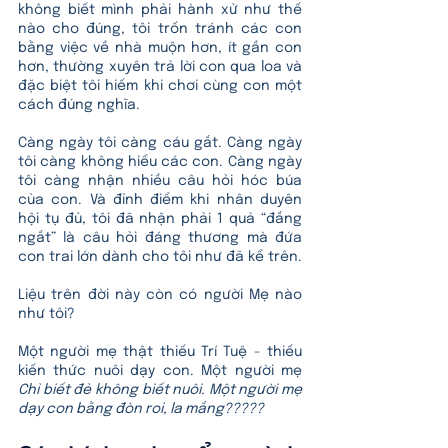
không biết mình phải hành xử như thế 
nào cho đúng, tôi trốn tránh các con 
bằng việc về nhà muộn hơn, ít gần con 
hơn, thường xuyên trả lời con qua loa và 
đặc biệt tôi hiếm khi chơi cùng con một 
cách đúng nghĩa.
Càng ngày tôi càng cáu gắt. Càng ngày 
tôi càng không hiểu các con. Càng ngày 
tôi càng nhận nhiều câu hỏi hóc búa 
của con. Và đỉnh điểm khi nhân duyên 
hội tụ đủ, tôi đã nhận phải 1 quả “đắng 
ngắt” là câu hỏi đáng thương mà đứa 
con trai lớn dành cho tôi như đã kể trên.
Liệu trên đời này còn có người Mẹ nào 
như tôi?
Một người mẹ thật thiếu Trí Tuệ - thiếu 
kiến thức nuôi dạy con. Một người mẹ 
Chỉ biết đẻ không biết nuôi. Một người mẹ 
dạy con bằng đòn roi, la mắng?????