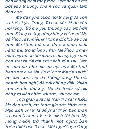
con không cảm thấy vì có 2 em nên bố mẹ 
bớt yêu thương, chăm sóc và quan tâm 
đến con.
           Mẹ đã nghe cuộc hội thoại giữa con 
và thầy Lực. Trong đó con vừa khóc vừa 
nói rằng: “Bố mẹ yêu thương các em hơn 
con! Bố mẹ không công bằng với con!” Mẹ 
đã khóc rất nhiều khi nghe lời chia sẻ của 
con. Mẹ khóc bởi con đã nói được điều 
nặng trĩu trong lòng mình. Mẹ khóc vì may 
mắn mẹ có cơ hội được hiểu suy nghĩ của 
con trai và để mẹ tìm cách sửa sai. Cảm 
ơn con đã cho mẹ cơ hội này. Mẹ thật 
hạnh phúc và Mẹ xin lỗi con: Mẹ đã sai khi 
áp đặt con, mẹ đã không đúng khi nói 
nhanh hơn nghĩ, đã nói những điều khiến 
con bị tổn thương. Mẹ đã thiếu sự dịu 
dàng và kiên nhẫn với con, với các em.
           Thời gian qua mẹ trăn trở rất nhiều. 
Mẹ đọc sách, mẹ tham gia các khóa học. 
Mục đích chính là để phát triển bản thân 
và quản lý cảm xúc của mình tốt hơn. Mẹ 
mong muốn trở thành một người bạn 
thân thiết của 3 con. Một người bạn đáng 