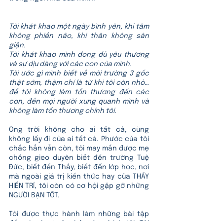
Tôi khát khao một ngày bình yên, khi tâm 
không phiền não, khi thân không sân 
giận. 
Tôi khát khao mình đong đủ yêu thương 
và sự dịu dàng với các con của mình. 
Tôi ước gì mình biết về môi trường 3 gốc 
thật sớm, thậm chí là từ khi tôi còn nhỏ…
để tôi không làm tổn thương đến các 
con, đến mọi người xung quanh mình và 
không làm tổn thương chính tôi. 
Ông trời không cho ai tất cả, cũng 
không lấy đi của ai tất cả. Phước của tôi 
chắc hẳn vẫn còn, tôi may mắn được mẹ 
chồng gieo duyên biết đến trường Tuệ 
Đức, biết đến Thầy, biết đến lớp học, nơi 
mà ngoài giá trị kiến thức hay của THẦY 
HIỀN TRÍ, tôi còn có cơ hội gặp gỡ những 
NGƯỜI BẠN TỐT. 
Tôi được thực hành làm những bài tập 