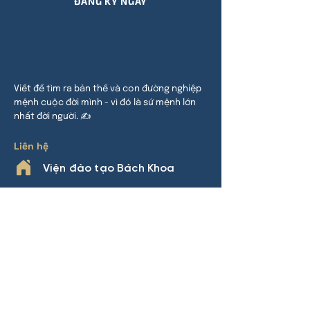
ĐĂNG KÝ NGAY
Viết để tìm ra bản thế và con đường nghiệp
mệnh cuộc đời mình - vì đó là sứ mệnh lớn
nhất đời người. ✍
Liên hệ
Viện đào tạo Bách Khoa
HCM:
24 đường 32, P An Khánh,
TP Thủ Đức
HN:
Khu đô thị Thanh Hà, Cự Khê,
Thanh Oai
Phone
0969.508.892
(Nhàn Lý)