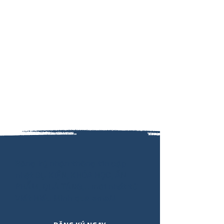
Đăng ký nhận thông tin cập
nhật SỰ KIỆN, KHÓA HỌC, ẤN
PHẨM, QUÀ TẶNG,.. mới nhất từ
Viết Hiểu Mình qua email!