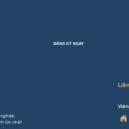
g ký nhận thông tin cập nhật SỰ KIỆN, KHÓA HỌ
M, QUÀ TẶNG,.. mới nhất từ Viết Hiểu Mình qua e
ĐĂNG KÝ NGAY
Liê
Việ
 nghiệp
nh lớn nhất