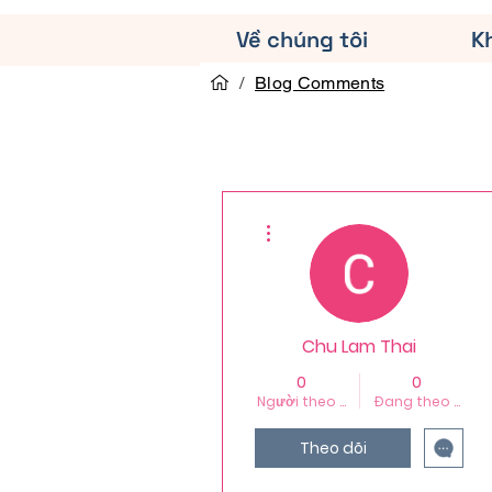
Về chúng tôi
K
/
Blog Comments
Thao tác khác
Chu Lam Thai
0
0
Người theo dõi
Đang theo dõi
Theo dõi