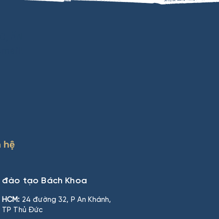
C, ẤN
mail!
n hệ
n đào tạo Bách Khoa
HCM:
24 đường 32, P An Khánh,
TP Thủ Đức