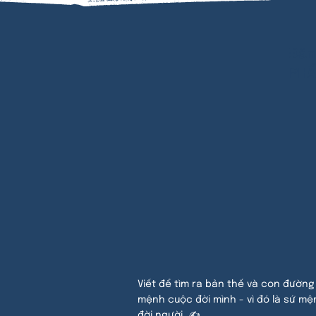
Đăn
PHẨ
Viết để tìm ra bản thế và con đường
mệnh cuộc đời mình - vì đó là sứ mệ
đời người. ✍