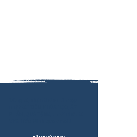
Đăng ký nhận thông tin cập
nhật SỰ KIỆN, KHÓA HỌC, ẤN
PHẨM, QUÀ TẶNG,.. mới nhất từ
Viết Hiểu Mình qua email!