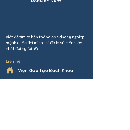
ĐĂNG KÝ NGAY
Viết để tìm ra bản thế và con đường nghiệp
mệnh cuộc đời mình - vì đó là sứ mệnh lớn
nhất đời người. ✍
Liên hệ
Viện đào tạo Bách Khoa
HCM:
24 đường 32, P An Khánh,
TP Thủ Đức
HN:
Khu đô thị Thanh Hà, Cự Khê,
Thanh Oai
Phone
0969.508.892
(Nhàn Lý)