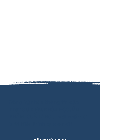
Đăng ký nhận thông tin cập
nhật SỰ KIỆN, KHÓA HỌC, ẤN
PHẨM, QUÀ TẶNG,.. mới nhất từ
Viết Hiểu Mình qua email!