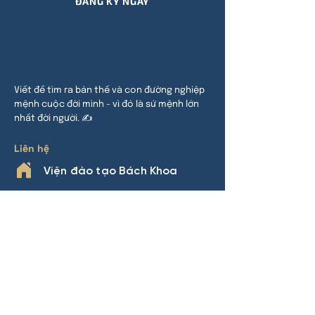
ĐĂNG KÝ NGAY
Viết để tìm ra bản thế và con đường nghiệp
mệnh cuộc đời mình - vì đó là sứ mệnh lớn
nhất đời người. ✍
Liên hệ
Viện đào tạo Bách Khoa
HCM:
24 đường 32, P An Khánh,
TP Thủ Đức
HN:
Khu đô thị Thanh Hà, Cự Khê,
Thanh Oai
Phone
0969.508.892
(Nhàn Lý)