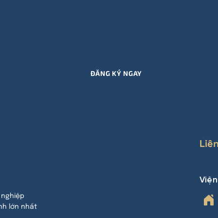
g ký nhận thông tin cập nhật SỰ KIỆN, KHÓA HỌ
M, QUÀ TẶNG,.. mới nhất từ Viết Hiểu Mình qua e
ĐĂNG KÝ NGAY
Liê
Việ
 nghiệp
nh lớn nhất