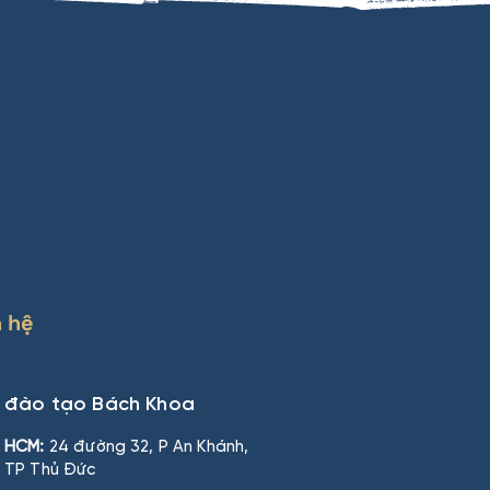
C, ẤN
mail!
n hệ
n đào tạo Bách Khoa
HCM:
24 đường 32, P An Khánh,
TP Thủ Đức