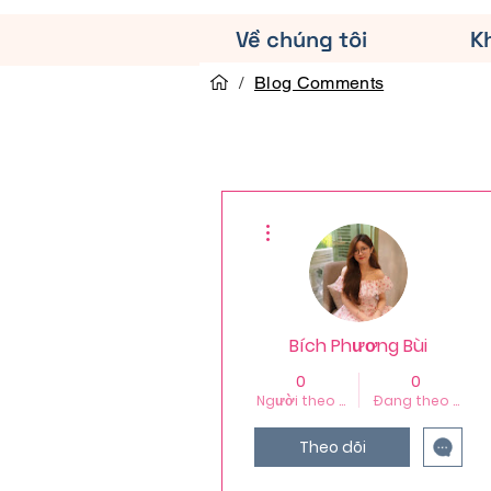
Về chúng tôi
K
/
Blog Comments
Thao tác khác
Bích Phương Bùi
0
0
Người theo dõi
Đang theo dõi
Theo dõi