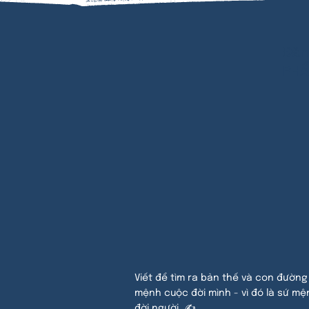
Đăn
PHẨ
Viết để tìm ra bản thế và con đường
mệnh cuộc đời mình - vì đó là sứ mệ
đời người. ✍