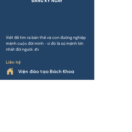
ĐĂNG KÝ NGAY
Viết để tìm ra bản thế và con đường nghiệp
mệnh cuộc đời mình - vì đó là sứ mệnh lớn
nhất đời người. ✍
Liên hệ
Viện đào tạo Bách Khoa
HCM:
24 đường 32, P An Khánh,
TP Thủ Đức
HN:
Khu đô thị Thanh Hà, Cự Khê,
Thanh Oai
Phone
0969.508.892
(Nhàn Lý)