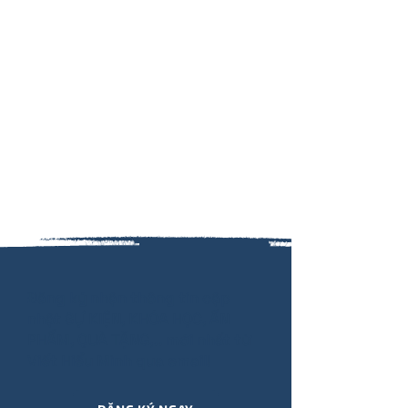
Đăng ký nhận thông tin cập
nhật SỰ KIỆN, KHÓA HỌC, ẤN
PHẨM, QUÀ TẶNG,.. mới nhất từ
Viết Hiểu Mình qua email!