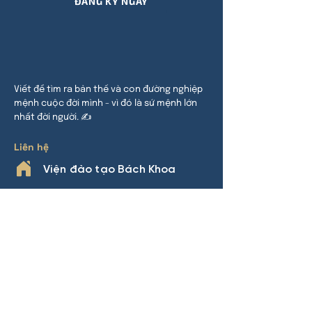
ĐĂNG KÝ NGAY
Viết để tìm ra bản thế và con đường nghiệp
mệnh cuộc đời mình - vì đó là sứ mệnh lớn
nhất đời người. ✍
Liên hệ
Viện đào tạo Bách Khoa
HCM:
24 đường 32, P An Khánh,
TP Thủ Đức
HN:
Khu đô thị Thanh Hà, Cự Khê,
Thanh Oai
Phone
0969.508.892
(Nhàn Lý)