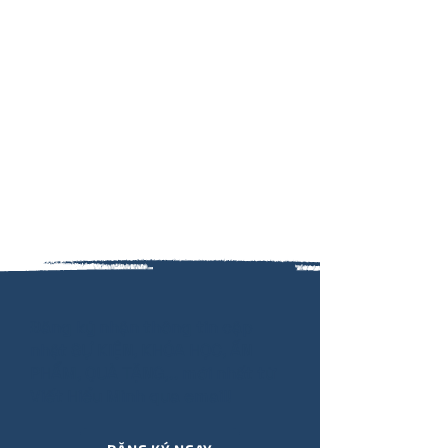
Đăng ký nhận thông tin cập
nhật SỰ KIỆN, KHÓA HỌC, ẤN
PHẨM, QUÀ TẶNG,.. mới nhất từ
Viết Hiểu Mình qua email!