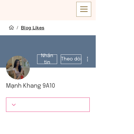
/
Blog Likes
Nhắn
Thao tác khác
Theo dõi
tin
Mạnh Khang 9A10