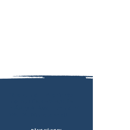
Đăng ký nhận thông tin cập
nhật SỰ KIỆN, KHÓA HỌC, ẤN
PHẨM, QUÀ TẶNG,.. mới nhất từ
Viết Hiểu Mình qua email!