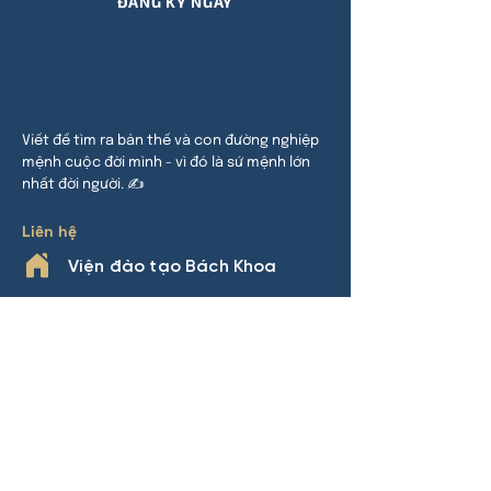
ĐĂNG KÝ NGAY
Viết để tìm ra bản thế và con đường nghiệp
mệnh cuộc đời mình - vì đó là sứ mệnh lớn
nhất đời người. ✍
Liên hệ
Viện đào tạo Bách Khoa
HCM:
24 đường 32, P An Khánh,
TP Thủ Đức
HN:
Khu đô thị Thanh Hà, Cự Khê,
Thanh Oai
Phone
0969.508.892
(Nhàn Lý)