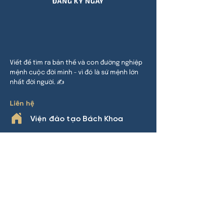
ĐĂNG KÝ NGAY
Viết để tìm ra bản thế và con đường nghiệp
mệnh cuộc đời mình - vì đó là sứ mệnh lớn
nhất đời người. ✍
Liên hệ
Viện đào tạo Bách Khoa
HCM:
24 đường 32, P An Khánh,
TP Thủ Đức
HN:
Khu đô thị Thanh Hà, Cự Khê,
Thanh Oai
Phone
0969.508.892
(Nhàn Lý)