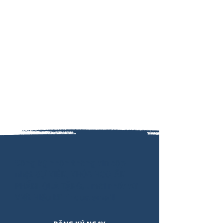
Đăng ký nhận thông tin cập
nhật SỰ KIỆN, KHÓA HỌC, ẤN
PHẨM, QUÀ TẶNG,.. mới nhất từ
Viết Hiểu Mình qua email!