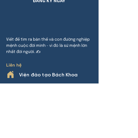
ĐĂNG KÝ NGAY
Viết để tìm ra bản thế và con đường nghiệp
mệnh cuộc đời mình - vì đó là sứ mệnh lớn
nhất đời người. ✍
Liên hệ
Viện đào tạo Bách Khoa
HCM:
24 đường 32, P An Khánh,
TP Thủ Đức
HN:
Khu đô thị Thanh Hà, Cự Khê,
Thanh Oai
Phone
0969.508.892
(Nhàn Lý)