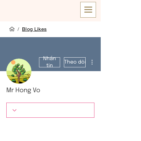
/
Blog Likes
Nhắn
Thao tác khác
Theo dõi
tin
Mr Hong Vo