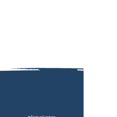
Đăng ký nhận thông tin cập
nhật SỰ KIỆN, KHÓA HỌC, ẤN
PHẨM, QUÀ TẶNG,.. mới nhất từ
Viết Hiểu Mình qua email!