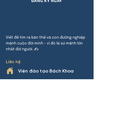
ĐĂNG KÝ NGAY
Viết để tìm ra bản thế và con đường nghiệp
mệnh cuộc đời mình - vì đó là sứ mệnh lớn
nhất đời người. ✍
Liên hệ
Viện đào tạo Bách Khoa
HCM:
24 đường 32, P An Khánh,
TP Thủ Đức
HN:
Khu đô thị Thanh Hà, Cự Khê,
Thanh Oai
Phone
0969.508.892
(Nhàn Lý)