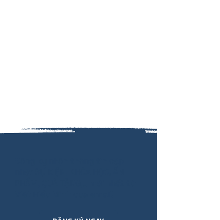
Đăng ký nhận thông tin cập
nhật SỰ KIỆN, KHÓA HỌC, ẤN
PHẨM, QUÀ TẶNG,.. mới nhất từ
Viết Hiểu Mình qua email!