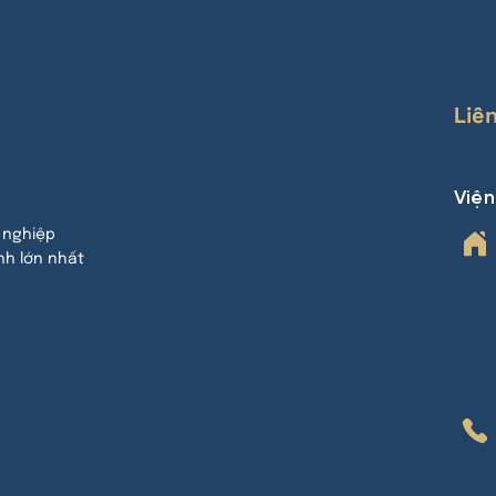
Liê
Việ
 nghiệp
nh lớn nhất