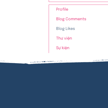
Profile
Blog Comments
Blog Likes
Thư viện
Sự kiện
Đăn
PHẨ