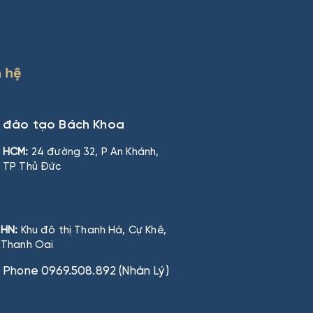
n hệ
n đào tạo Bách Khoa
HCM:
24 đường 32, P An Khánh,
TP Thủ Đức
HN:
Khu đô thị Thanh Hà, Cự Khê,
Thanh Oai
Phone 0969.508.892 (Nhàn Lý)