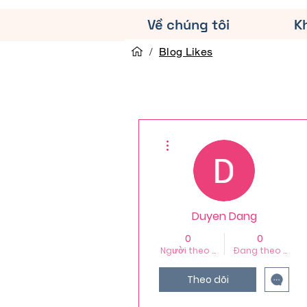
Về chúng tôi
K
/
Blog Likes
Thao tác khác
Duyen Dang
0
0
Người theo dõi
Đang theo dõi
Theo dõi