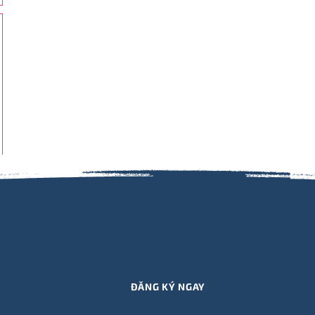
g ký nhận thông tin cập nhật SỰ KIỆN, KHÓA HỌ
M, QUÀ TẶNG,.. mới nhất từ Viết Hiểu Mình qua e
ĐĂNG KÝ NGAY