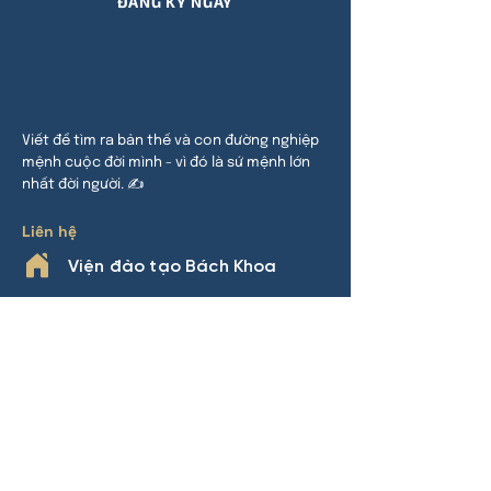
ĐĂNG KÝ NGAY
Viết để tìm ra bản thế và con đường nghiệp
mệnh cuộc đời mình - vì đó là sứ mệnh lớn
nhất đời người. ✍
Liên hệ
Viện đào tạo Bách Khoa
HCM:
24 đường 32, P An Khánh,
TP Thủ Đức
HN:
Khu đô thị Thanh Hà, Cự Khê,
Thanh Oai
Phone
0969.508.892
(Nhàn Lý)