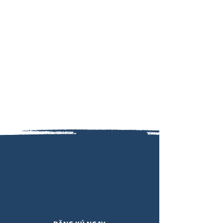
Đăng ký nhận thông tin cập
nhật SỰ KIỆN, KHÓA HỌC, ẤN
PHẨM, QUÀ TẶNG,.. mới nhất từ
Viết Hiểu Mình qua email!