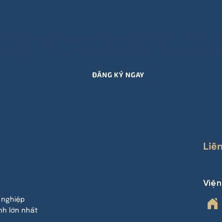
g ký nhận thông tin cập nhật SỰ KIỆN, KHÓA HỌ
M, QUÀ TẶNG,.. mới nhất từ Viết Hiểu Mình qua e
ĐĂNG KÝ NGAY
Liê
Việ
 nghiệp
nh lớn nhất