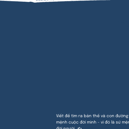
Đăn
PHẨ
Viết để tìm ra bản thế và con đường
mệnh cuộc đời mình - vì đó là sứ mệ
đời người. ✍