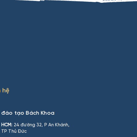
C, ẤN
mail!
n hệ
n đào tạo Bách Khoa
HCM:
24 đường 32, P An Khánh,
TP Thủ Đức