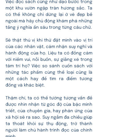
Việc đọc sách cũng như dạo bước trong 
một khu vườn ngập tràn hương sắc. Ta 
có thể không chỉ dừng lại ở vẻ đẹp bề 
ngoài mà hãy chủ động khám phá những 
tầng ý nghĩa ẩn sâu trong từng câu chữ.
Sẽ thật thú vị khi thử đặt mình vào vị trí 
của các nhân vật, cảm nhận suy nghĩ và 
hành động của họ. Liệu ta có đồng cảm 
với niềm vui, nỗi buồn, sự giằng xé trong 
tâm trí họ? Việc so sánh cuốn sách với 
những tác phẩm cùng thể loại cũng là 
một cách hay để tìm ra điểm tương 
đồng và khác biệt. 
Thậm chí, ta có thể tưởng tượng vấn đề 
được nhìn nhận từ góc độ của bậc minh 
triết, của chuyên gia, hay phản ứng của 
xã hội sẽ ra sao. Suy ngẫm đa chiều giúp 
ta thoát khỏi sự thụ động, trở thành 
người làm chủ hành trình đọc của chính 
mình.