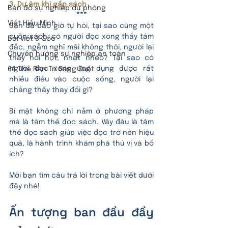
3. Dư âm khi gấp sách
Bản đồ sự nghiệp dự phòng
***
Viết Hiểu Mình
Bạn đã bao giờ tự hỏi, tại sao cùng một 
cuốn sách, có người đọc xong thấy tâm 
Bài viết 3 Gốc
đắc, ngẫm nghĩ mãi không thôi, người lại 
Chuyển hướng sự nghiệp an toàn
thấy hời hợt, nhạt nhẽo? Tại sao có 
người đọc xong ứng dụng được rất 
64 Thẻ Rèn Trí Sáng Suốt
nhiều điều vào cuộc sống, người lại 
chẳng thấy thay đổi gì? 
Bí mật không chỉ nằm ở phương pháp 
mà là tâm thế đọc sách. Vậy đâu là tâm 
thế đọc sách giúp việc đọc trở nên hiệu 
quả, là hành trình khám phá thú vị và bổ 
ích?
Mời bạn tìm câu trả lời trong bài viết dưới 
đây nhé!
Ấn tượng ban đầu đầy 