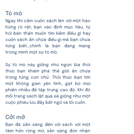
Tò mò
Ngay khi cầm cuốn sách lên với một hào 
hứng rõ rệt, bạn xác định mục tiêu, tự 
hỏi bản thân muốn tìm kiếm điều gì hay 
cuốn sách ẩn chứa điều gì mà bạn chưa 
từng biết…chính là bạn đang mang 
trong mình một sự tò mò.
Sự tò mò này giống như ngọn lửa thôi 
thúc bạn khám phá thế giới ẩn chứa 
trong từng con chữ. Thôi thúc bạn tìm 
một không gian yên tĩnh, gạt bỏ mọi 
phiền nhiễu để tập trung cao độ. Khi đó 
mỗi trang sách lật qua sẽ giống như một 
cuộc phiêu lưu đầy bất ngờ và lôi cuốn.
Cởi mở
Bạn đã sẵn sàng đến với sách với một 
tâm hồn rộng mở, sẵn sàng đón nhận 