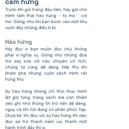
cảm hứng 
Trước khi giở trang đầu tiên, hãy giữ cho 
mình tâm thái hào hứng - tò mò - cởi 
mở. Giống như khi bạn bước vào một khu 
vườn đầy những điều kì bí.
Hào hứng
Hãy đọc vì bạn muốn đọc chứ không 
phải vì nghĩa vụ. 
Giống như những đứa 
trẻ say sưa với câu chuyện cổ tích, 
chúng ta cũng dễ dàng tiếp thu khi 
khám phá những cuốn sách mình rất 
hứng thú.
Sự hào hứng không chỉ thôi thúc mình 
lật giở từng trang sách mà còn khiến 
việc ghi nhớ thông tin trở nên dễ dàng, 
ngay cả khi nội dung có phần phức tạp. 
Chưa kề, khi đọc với sự hào hứng thì việc 
đọc sẽ trở thành niềm vui, thành một 
hành trình đầy thi vị.