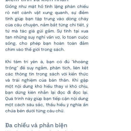
Giống như mặt hồ tĩnh lặng phản chiếu 
rõ nét cảnh vật xung quanh, sự điềm 
tĩnh giúp bạn tập trung vào dòng chảy 
của câu chuyện, nắm bắt từng chi tiết, ý 
tứ mà tác giả gửi gắm. Sự tĩnh tại xua 
tan những suy nghĩ vẩn vơ, lo toan cuộc 
sống, cho phép bạn hoàn toàn đắm 
chìm vào thế giới trong sách.
Khi tâm trí yên ả, bạn có đủ "khoảng 
trống" để suy ngẫm, phân tích, liên kết 
các thông tin trong sách với kiến thức 
và trải nghiệm của bản thân. Khi gặp 
một nội dung khó hiểu thay vì khó chịu, 
bạn dừng kiên nhẫn lại đọc đi đọc lại. 
Quá trình này giúp bạn tiếp cận nội dung 
một cách sâu sắc, thấu hiểu ý nghĩa ẩn 
chứa bên dưới từng câu chữ.
Đa chiều và phản biện