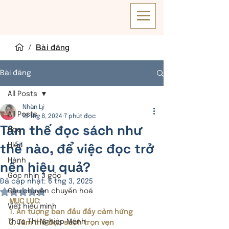
/
Bài đăng
Bài đăng
All Posts
Nhàn Lý
All Posts
18 thg 8, 2024
7 phút đọc
Tâm thế đọc sách như
Học
thế nào, để việc đọc trở
Hiểu
Hành
nên hiệu quả?
Góc nhìn 3 gốc
Đã cập nhật:
6 thg 3, 2025
Câu chuyện chuyển hoá
Đã xếp hạng NaN/5 sao.
MỤC LỤC: 
Viết hiểu mình
1. Ấn tượng ban đầu đầy cảm hứng
Thực Thi Nghiệp Mệnh
2. Tâm thế đọc sách trọn vẹn