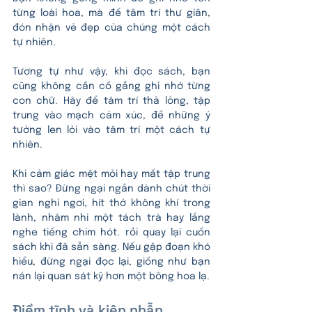
từng loài hoa, mà để tâm trí thư giãn, 
đón nhận vẻ đẹp của chúng một cách 
tự nhiên.
Tương tự như vậy, khi đọc sách, bạn 
cũng không cần cố gắng ghi nhớ từng 
con chữ. Hãy để tâm trí thả lỏng, tập 
trung vào mạch cảm xúc, để những ý 
tưởng len lỏi vào tâm trí một cách tự 
nhiên. 
Khi cảm giác mệt mỏi hay mất tập trung 
thì sao? Đừng ngại ngần dành chút thời 
gian nghỉ ngơi, hít thở không khí trong 
lành, nhâm nhi một tách trà hay lắng 
nghe tiếng chim hót. rồi quay lại cuốn 
sách khi đã sẵn sàng. Nếu gặp đoạn khó 
hiểu, đừng ngại đọc lại, giống như bạn 
nán lại quan sát kỹ hơn một bông hoa lạ.
Điềm tĩnh và kiên nhẫn