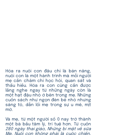
Hóa ra nuôi con đâu chỉ là bản năng, 
nuôi con là một hành trình mà mỗi người 
mẹ cần chăm chỉ học hỏi, quan sát và 
thấu hiểu. Hóa ra con cũng cần được 
lắng nghe ngay từ những ngày còn là 
một hạt đậu nhỏ ở bên trong mẹ. Những 
cuốn sách như ngọn đèn bé nhỏ nhưng 
sáng tỏ, dẫn lối mẹ trong sự u mê, mịt 
mờ.
Và mẹ, từ một người số 0 nay trở thành 
một bà bầu tâm lý, trí tuệ hơn. Từ cuốn 
280 ngày thai giáo, Những bí mật về sữa 
Mẹ, Nuôi con không phải là cuộc chiến
, 