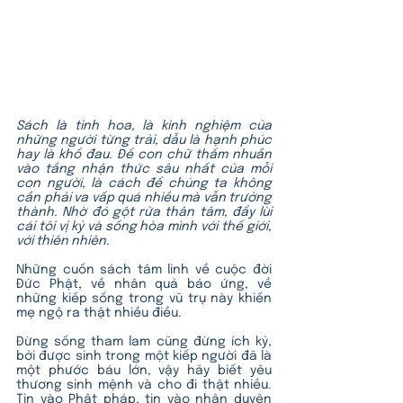
Sách là tinh hoa, là kinh nghiệm của 
những người từng trải, dẫu là hạnh phúc 
hay là khổ đau. Để con chữ thấm nhuần 
vào tầng nhận thức sâu nhất của mỗi 
con người, là cách để chúng ta không 
cần phải va vấp quá nhiều mà vẫn trưởng 
thành. Nhờ đó gột rửa thân tâm, đẩy lùi 
cái tôi vị kỷ và sống hòa mình với thế giới, 
với thiên nhiên.
Những cuốn sách tâm linh về cuộc đời 
Đức Phật, về nhân quả báo ứng, về 
những kiếp sống trong vũ trụ này khiến 
mẹ ngộ ra thật nhiều điều.
Đừng sống tham lam cũng đừng ích kỷ, 
bởi được sinh trong một kiếp người đã là 
một phước báu lớn, vậy hãy biết yêu 
thương sinh mệnh và cho đi thật nhiều. 
Tin vào Phật pháp, tin vào nhân duyên 