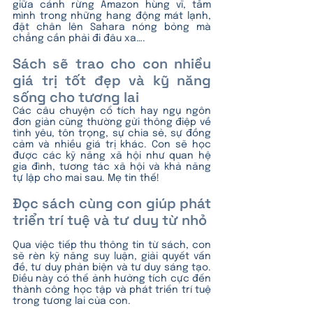
giữa cánh rừng Amazon hùng vĩ, tắm 
mình trong những hang động mát lạnh, 
đặt chân lên Sahara nóng bỏng mà 
chẳng cần phải đi đâu xa….
Sách sẽ trao cho con nhiều 
giá trị tốt đẹp và kỹ năng 
sống cho tương lai
Các câu chuyện cổ tích hay ngụ ngôn 
đơn giản cũng thường gửi thông điệp về 
tình yêu, tôn trọng, sự chia sẻ, sự đồng 
cảm và nhiều giá trị khác. Con sẽ học 
được các kỹ năng xã hội như quan hệ 
gia đình, tương tác xã hội và khả năng 
tự lập cho mai sau. Mẹ tin thế!
Đọc sách cùng con giúp phát 
triển trí tuệ và tư duy từ nhỏ
Qua việc tiếp thu thông tin từ sách, con 
sẽ rèn kỹ năng suy luận, giải quyết vấn 
đề, tư duy phản biện và tư duy sáng tạo. 
Điều này có thể ảnh hưởng tích cực đến 
thành công học tập và phát triển trí tuệ 
trong tương lai của con. 