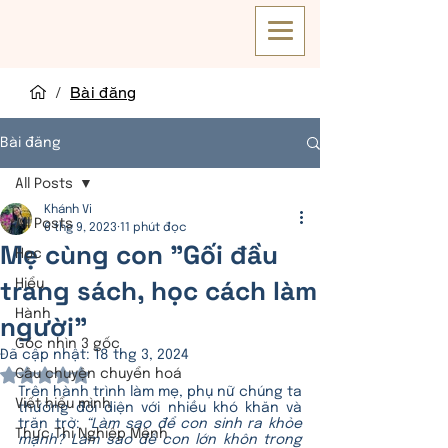
/
Bài đăng
Bài đăng
All Posts
Khánh Vi
All Posts
6 thg 9, 2023
11 phút đọc
Mẹ cùng con "Gối đầu
Học
trang sách, học cách làm
Hiểu
Hành
người"
Góc nhìn 3 gốc
Đã cập nhật:
18 thg 3, 2024
Câu chuyện chuyển hoá
Đã xếp hạng NaN/5 sao.
Trên hành trình làm mẹ, phụ nữ chúng ta 
Viết hiểu mình
thường đối diện với nhiều khó khăn và 
trăn trở: 
“Làm sao để con sinh ra khỏe 
Thực Thi Nghiệp Mệnh
mạnh? Làm sao để con lớn khôn trong 