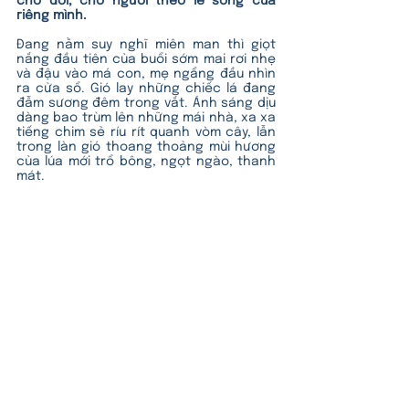
cho đời, cho người theo lẽ sống của 
riêng mình.
Đang nằm suy nghĩ miên man thì giọt 
nắng đầu tiên của buổi sớm mai rơi nhẹ 
và đậu vào má con, mẹ ngẩng đầu nhìn 
ra cửa sổ. Gió lay những chiếc lá đang 
đẫm sương đêm trong vắt. Ánh sáng dịu 
dàng bao trùm lên những mái nhà, xa xa 
tiếng chim sẻ ríu rít quanh vòm cây, lẫn 
trong làn gió thoang thoảng mùi hương 
của lúa mới trổ bông, ngọt ngào, thanh 
mát. 
Một ngày nữa lại đến, khẽ hôn vào má 
con, mong cho con lại một ngày vui vẻ 
và mạnh khỏe để cùng mẹ tinh tấn bồi 
dưỡng thân tâm! Mẹ yêu con! Thật 
nhiều... thật nhiều…
Lời nhắn nhủ
Có những đoạn đường tưởng rủi ro 
nhưng lại tạo cơ hội mang đến cho ta 
những điều kì diệu. Vì vậy trên hành trình 
trở thành phụ huynh, dẫu sẽ có khó 
khăn, ba mẹ cũng hãy giữ vững niềm tin 