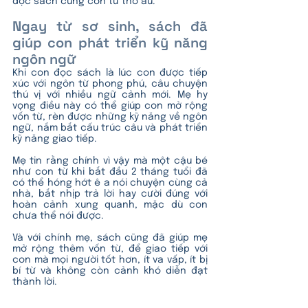
đọc sách cùng con từ thơ ấu.
Ngay từ sơ sinh, sách đã 
giúp con phát triển kỹ năng 
ngôn ngữ
Khi con đọc sách là lúc con được tiếp 
xúc với ngôn từ phong phú, câu chuyện 
thú vị với nhiều ngữ cảnh mới. Mẹ hy 
vọng điều này có thể giúp con mở rộng 
vốn từ, rèn được những kỹ năng về ngôn 
ngữ, nắm bắt cấu trúc câu và phát triển 
kỹ năng giao tiếp. 
Mẹ tin rằng chính vì vậy mà một cậu bé 
như con từ khi bắt đầu 2 tháng tuổi đã 
có thể hóng hớt ê a nói chuyện cùng cả 
nhà, bắt nhịp trả lời hay cười đúng với 
hoàn cảnh xung quanh, mặc dù con 
chưa thể nói được. 
Và với chính mẹ, sách cũng đã giúp mẹ 
mở rộng thêm vốn từ, để giao tiếp với 
con mà mọi người tốt hơn, ít va vấp, ít bị 
bí từ và không còn cảnh khó diễn đạt 
thành lời.