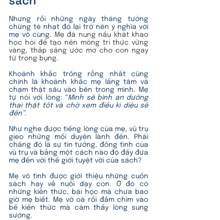
sách
Nhưng rồi những ngày tháng tưởng 
chừng tẻ nhạt đó lại trở nên ý nghĩa với 
mẹ vô cùng. 
Mẹ đã nung nấu khát khao 
học hỏi để tạo nên móng tri thức vững 
vàng, thắp sáng ước mơ cho con ngay 
từ trong bụng.
Khoảnh khắc trống rỗng nhất cũng 
chính là khoảnh khắc mẹ lắng tâm và 
chạm thật sâu vào bên trong mình. Mẹ 
tự nói với lòng: “
Mình sẽ bình an dưỡng 
thai thật tốt và chờ xem điều kì diệu sẽ 
đến”.
Như nghe được tiếng lòng của mẹ, vũ trụ 
gieo những mối duyên lành đến. Phải 
chăng đó là sự tin tưởng, đồng tình của 
vũ trụ và bằng một cách nào đó đẩy đưa 
mẹ đến với thế giới tuyệt vời của sách?
Mẹ vô tình được giới thiệu những cuốn 
sách hay về nuôi dạy con. Ở đó có 
những kiến thức, bài học mà chưa bao 
giờ mẹ biết. Mẹ vỡ oà rồi đắm chìm vào 
bể kiến thức mà cảm thấy lòng sung 
sướng.