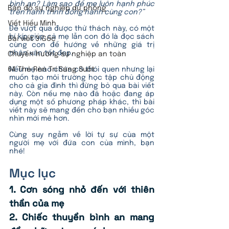
bình an? Làm sao để mẹ luôn hạnh phúc 
Bản đồ sự nghiệp dự phòng
trên hành trình đồng hành cùng con?”
Viết Hiểu Mình
Để vượt qua được thử thách này, có một 
bí kíp giúp cả mẹ lẫn con đó là đọc sách 
Bài viết 3 Gốc
cùng con để hướng về những giá trị 
nhân văn tốt đẹp. 
Chuyển hướng sự nghiệp an toàn
64 Thẻ Rèn Trí Sáng Suốt
Nếu mẹ nào chưa có thói quen nhưng lại 
muốn tạo môi trường học tập chủ động 
cho cả gia đình thì đừng bỏ qua bài viết 
này. Còn nếu mẹ nào đã hoặc đang áp 
dụng một số phương pháp khác, thì bài 
viết này sẽ mang đến cho bạn nhiều góc 
nhìn mới mẻ hơn.
Cùng suy ngẫm về lời tự sự của một 
người mẹ với đứa con của mình, bạn 
nhé!
Mục lục
1. Cơn sóng nhỏ đến với thiên 
thần của mẹ
2. Chiếc thuyền bình an mang 