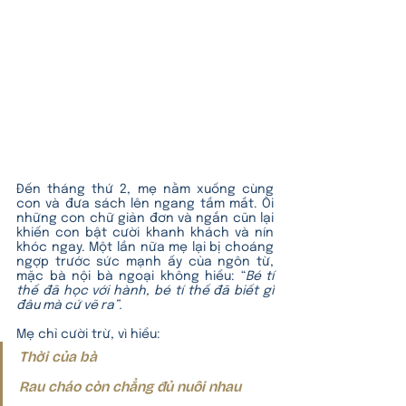
Đến tháng thứ 2, mẹ nằm xuống cùng 
con và đưa sách lên ngang tầm mắt. Ôi 
những con chữ giản đơn và ngắn cũn lại 
khiến con bật cười khanh khách và nín 
khóc ngay. Một lần nữa mẹ lại bị choáng 
ngợp trước sức mạnh ấy của ngôn từ, 
mặc bà nội bà ngoại không hiểu: “
Bé tí 
thế đã học với hành, bé tí thế đã biết gì 
đâu mà cứ vẽ ra”.
Mẹ chỉ cười trừ, vì hiểu:
Thời của bà
Rau cháo còn chẳng đủ nuôi nhau