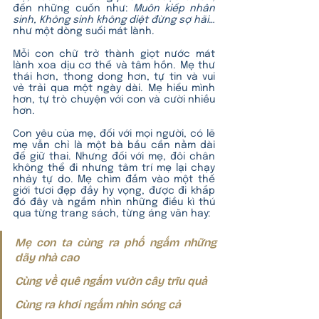
đến những cuốn như: 
Muôn kiếp nhân 
sinh, Không sinh không diệt đừng sợ hãi
… 
như một dòng suối mát lành.
Mỗi con chữ trở thành giọt nước mát 
lành xoa dịu cơ thể và tâm hồn. Mẹ thư 
thái hơn, thong dong hơn, tự tin và vui 
vẻ trải qua một ngày dài. Mẹ hiểu mình 
hơn, tự trò chuyện với con và cười nhiều 
hơn.
Con yêu của mẹ, đối với mọi người, có lẽ 
mẹ vẫn chỉ là một bà bầu cần nằm dài 
để giữ thai. Nhưng đối với mẹ, đôi chân 
không thể đi nhưng tâm trí mẹ lại chạy 
nhảy tự do. Mẹ chìm đắm vào một thế 
giới tươi đẹp đầy hy vọng, được đi khắp 
đó đây và ngắm nhìn những điều kì thú 
qua từng trang sách, từng áng văn hay:
Mẹ con ta cùng ra phố ngắm những 
dãy nhà cao
Cùng về quê ngắm vườn cây trĩu quả
Cùng ra khơi ngắm nhìn sóng cả