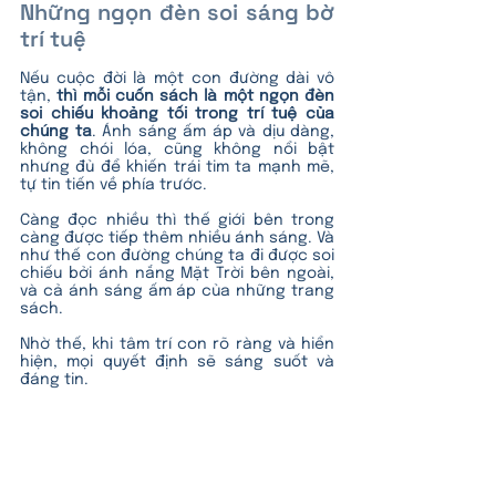
Những ngọn đèn soi sáng bờ 
trí tuệ
Nếu cuộc đời là một con đường dài vô 
tận,
 thì mỗi cuốn sách là một ngọn đèn 
soi chiếu khoảng tối trong trí tuệ của 
chúng ta
. Ánh sáng ấm áp và dịu dàng, 
không chói lóa, cũng không nổi bật 
nhưng đủ để khiến trái tim ta mạnh mẽ, 
tự tin tiến về phía trước. 
Càng đọc nhiều thì thế giới bên trong 
càng được tiếp thêm nhiều ánh sáng. Và 
như thế con đường chúng ta đi được soi 
chiếu bởi ánh nắng Mặt Trời bên ngoài, 
và cả ánh sáng ấm áp của những trang 
sách.
Nhờ thế, khi tâm trí con rõ ràng và hiển 
hiện, mọi quyết định sẽ sáng suốt và 
đáng tin.