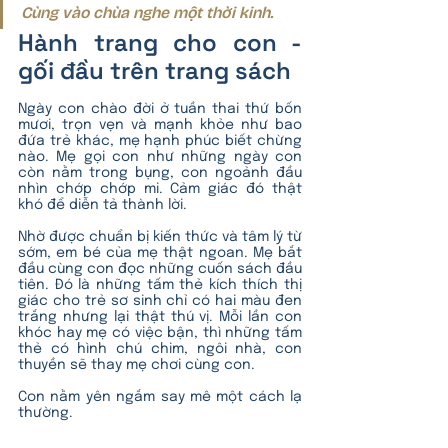
Cùng vào chùa nghe một thời kinh.
Hành trang cho con - 
gối đầu trên trang sách
Ngày con chào đời ở tuần thai thứ bốn 
mươi, trọn vẹn và mạnh khỏe như bao 
đứa trẻ khác, mẹ hạnh phúc biết chừng 
nào. Mẹ gọi con như những ngày con 
còn nằm trong bụng, con ngoảnh đầu 
nhìn chớp chớp mi. Cảm giác đó thật 
khó để diễn tả thành lời. 
Nhờ được chuẩn bị kiến thức và tâm lý từ 
sớm, em bé của mẹ thật ngoan. Mẹ bắt 
đầu cùng con đọc những cuốn sách đầu 
tiên. Đó là những tấm thẻ kích thích thị 
giác cho trẻ sơ sinh chỉ có hai màu đen 
trắng nhưng lại thật thú vị. Mỗi lần con 
khóc hay mẹ có việc bận, thì những tấm 
thẻ có hình chú chim, ngôi nhà, con 
thuyền sẽ thay mẹ chơi cùng con.
Con nằm yên ngắm say mê một cách lạ 
thường. 