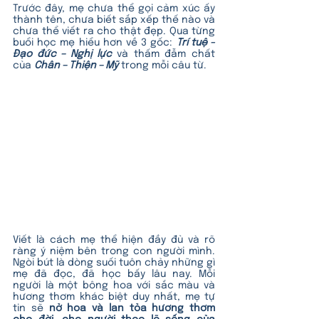
Trước đây, mẹ chưa thể gọi cảm xúc ấy 
thành tên, chưa biết sắp xếp thế nào và 
chưa thể viết ra cho thật đẹp. Qua từng 
buổi học mẹ hiểu hơn về 3 gốc: 
Trí tuệ - 
Đạo đức – Nghị lực
 và thấm đẫm chất 
của 
Chân – Thiện – Mỹ
 trong mỗi câu từ. 
Viết là cách mẹ thể hiện đầy đủ và rõ 
ràng ý niệm bên trong con người mình. 
Ngòi bút là dòng suối tuôn chảy những gì 
mẹ đã đọc, đã học bấy lâu nay. Mỗi 
người là một bông hoa với sắc màu và 
hương thơm khác biệt duy nhất, mẹ tự 
tin sẽ 
nở hoa và lan tỏa hương thơm 