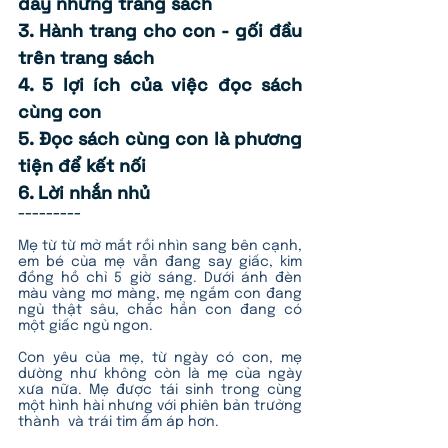
đầy những trang sách
3. Hành trang cho con - gối đầu 
trên trang sách
4. 5 lợi ích của việc đọc sách 
cùng con
5. Đọc sách cùng con là phương 
tiện để kết nối
6. Lời nhắn nhủ
---------
Mẹ từ từ mở mắt rồi nhìn sang bên cạnh, 
em bé của mẹ vẫn đang say giấc, kim 
đồng hồ chỉ 5 giờ sáng. Dưới ánh đèn 
màu vàng mơ màng, mẹ ngắm con đang 
ngủ thật sâu, chắc hẳn con đang có 
một giấc ngủ ngon. 
Con yêu của mẹ, từ ngày có con, mẹ 
dường như không còn là mẹ của ngày 
xưa nữa. Mẹ được tái sinh trong cùng 
một hình hài nhưng với phiên bản trưởng 
thành  và trái tim ấm áp hơn.