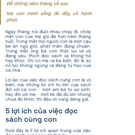
Để những năm tháng về sau
Mẹ con mình sống đủ đầy và hạnh 
phúc
Ngày tháng nối đuôi nhau chạy đi, chớp 
mắt con của mẹ giờ đã hơn năm tháng 
tuổi. Trong mắt mọi người con là một cậu 
bé ăn ngủ giỏi, phát triển đúng chuẩn. 
Trong mắt ông bà con thật vui vẻ và 
đáng yêu, thích đọc sách và không hề 
hay khóc. Chỉ có mẹ và ba biết, đó là sự 
nỗ lực không ngừng và đáng tự hào của 
cả nhà.
Lợi lạc của việc đọc sách cùng con là vô 
biên, mà những lợi ích to lớn của sách 
đối với cả con - một em bé từ sơ sinh; 
hay đối với mẹ - một kẻ đã đủ lớn nhưng 
chưa đủ khôn, thì đều vô cùng đáng giá.
5 lợi ích của việc đọc 
sách cùng con
Dưới đây là 5 lợi ích quan trọng của việc 