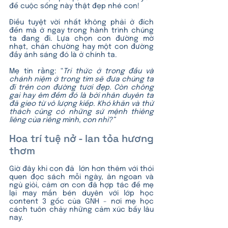
để cuộc sống này thật đẹp nhé con! 
Điều tuyệt vời nhất không phải ở đích 
đến mà ở ngay trong hành trình chúng 
ta đang đi. Lựa chọn con đường mờ 
nhạt, chán chường hay một con đường 
đầy ánh sáng đó là ở chính ta.
Mẹ tin rằng: “
Tri thức ở trong đầu và 
chánh niệm ở trong tim sẽ đưa chúng ta 
đi trên con đường tươi đẹp. Còn chông 
gai hay êm đềm đó là bởi nhân duyên ta 
đã gieo từ vô lượng kiếp. Khó khăn và thử 
thách cũng có những sứ mệnh thiêng 
liêng của riêng mình, con nhỉ?”
Hoa trí tuệ nở - lan tỏa hương 
thơm
Giờ đây khi con đã  lớn hơn thêm với thói 
quen đọc sách mỗi ngày, ăn ngoan và 
ngủ giỏi, cảm ơn con đã hợp tác để mẹ 
lại may mắn bén duyên với lớp học 
content 3 gốc của GNH - nơi mẹ học 
cách tuôn chảy những cảm xúc bấy lâu 
nay. 