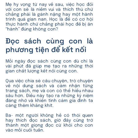
Mẹ hy vọng từ nay về sau, việc học đối 
với con sẽ là niềm vui và thích thú chứ 
chẳng phải là gánh nặng hay một hành 
trình quá gian nan. Học là để có cơ hội 
thực hành chứ chẳng phải học để bị ăn 
“hành” đúng không con?
Đọc sách cùng con là 
phương tiện để kết nối
Mỗi ngày đọc sách cùng con dù chỉ là 
vài phút đã giúp mẹ tạo ra những thời 
gian chất lượng kết nối cùng con.
Qua việc chia sẻ câu chuyện, trò chuyện 
về nội dung sách và cảm nhận từng 
trang sách, mẹ và con có thể hiểu nhau 
sâu hơn. Điều này tạo ra những kỷ niệm 
đáng nhớ và khiến tình cảm gia đình ta 
càng thêm khăng khít. 
Ba- một người không hề có thói quen 
hay thích đọc sách, giờ đây cũng trở 
thành một giọng đọc cừ khôi cho con 
vào mỗi cuối tuần. 