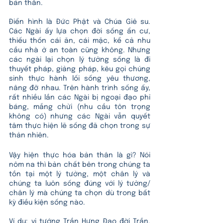
bản thân. 
Điển hình là Đức Phật và Chúa Giê su. 
Các Ngài ấy lựa chọn đời sống ẩn cư, 
thiếu thốn cái ăn, cái mặc, kể cả nhu 
cầu nhà ở an toàn cũng không. Nhưng 
các ngài lại chọn lý tưởng sống là đi 
thuyết pháp, giảng pháp, kêu gọi chúng 
sinh thực hành lối sống yêu thương, 
nâng đỡ nhau. Trên hành trình sống ấy, 
rất nhiều lần các Ngài bị ngoại đạo phỉ 
báng, mắng chửi (nhu cầu tôn trọng 
không có) nhưng các Ngài vẫn quyết 
tâm thực hiện lẽ sống đã chọn trong sự 
thản nhiên.
Vậy hiện thực hóa bản thân là gì? Nói 
nôm na thì bản chất bên trong chúng ta 
tồn tại một lý tưởng, một chân lý và 
chúng ta luôn sống đúng với lý tưởng/ 
chân lý mà chúng ta chọn dù trong bất 
kỳ điều kiện sống nào. 
Ví dụ: vị tướng Trần Hưng Đạo đời Trần. 