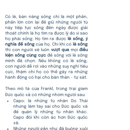
Có lẽ, bản năng sống chỉ là một phần, 
phần lớn còn lại để giữ những người tù 
này tiếp tục sống đến ngày được giải 
thoát chính là họ tìm ra được lý do vì sao 
họ phải sống. Họ tìm ra được 
lẽ sống, ý 
nghĩa để sống
 của họ. Chỉ khi có 
lẽ sống
thì con người sẽ luôn 
vượt qua
 mọi 
điều 
kiện sống cùng cực
 để sống với lẽ sống 
mình đã chọn. Nếu không có lẽ sống, 
con người dễ rơi vào những suy nghĩ tiêu 
cực, thậm chí họ có thể gây ra những 
hành động có hại cho bản thân - tự sát. 
Theo mô tả của Frankl, trong trại giam 
Đức quốc xã có những nhóm người sau:
Capo: là những tù nhân Do Thái 
nhưng làm tay sai cho Đức quốc xã 
để quản lý những tù nhân khác. 
Capo đôi khi còn ác hơn Đức quốc 
xã.
Những người gần như đã buông xuôi 