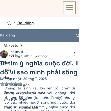
/
Bài đăng
Bài đăng
All Posts
Khánh Vi
All Posts
24 thg 7, 2023
18 phút đọc
Đi tìm ý nghĩa cuộc đời, lí
Học
do vì sao mình phải sống
Hiểu
Hành
Đã cập nhật:
30 thg 7, 2025
Đã xếp hạng NaN/5 sao.
Góc nhìn 3 gốc
Chúng ta sinh ra, lớn lên rồi chết đi 
Câu chuyện chuyển hoá
trong cuộc đời này với chặng đời 
khoảng 80 năm (tạm cho là vậy) nhưng 
Viết hiểu mình
có bao nhiêu người sống một cuộc đời 
thật sự ý nghĩa? Đi tìm ý nghĩa cuộc đời 
Thực Thi Nghiệp Mệnh