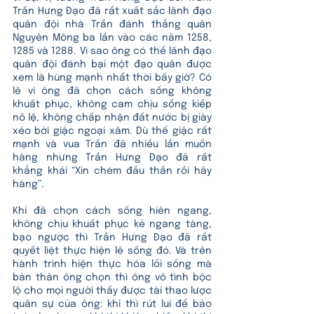
Trần Hưng Đạo đã rất xuất sắc lãnh đạo 
quân đội nhà Trần đánh thắng quân 
Nguyên Mông ba lần vào các năm 1258, 
1285 và 1288. Vì sao ông có thể lãnh đạo 
quân đội đánh bại một đạo quân được 
xem là hùng mạnh nhất thời bấy giờ? Có 
lẽ vì ông đã chọn cách sống không 
khuất phục, không cam chịu sống kiếp 
nô lệ, không chấp nhận đất nước bị giày 
xéo bởi giặc ngoại xâm. Dù thế giặc rất 
mạnh và vua Trần đã nhiều lần muốn 
hàng nhưng Trần Hưng Đạo đã rất 
khẳng khái “Xin chém đầu thần rồi hãy 
hàng”. 
Khi đã chọn cách sống hiên ngang, 
không chịu khuất phục kẻ ngang tàng, 
bạo ngược thì Trần Hưng Đạo đã rất 
quyết liệt thực hiện lẽ sống đó. Và trên 
hành trình hiện thực hóa lối sống mà 
bản thân ông chọn thì ông vô tình bộc 
lộ cho mọi người thấy được tài thao lược 
quân sự của ông: khi thì rút lui để bảo 