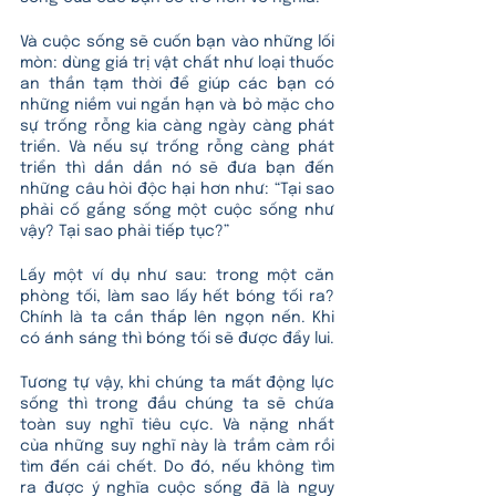
Và cuộc sống sẽ cuốn bạn vào những lối 
mòn: dùng giá trị vật chất như loại thuốc 
an thần tạm thời để giúp các bạn có 
những niềm vui ngắn hạn và bỏ mặc cho 
sự trống rỗng kia càng ngày càng phát 
triển. Và nếu sự trống rỗng càng phát 
triển thì dần dần nó sẽ đưa bạn đến 
những câu hỏi độc hại hơn như: “Tại sao 
phải cố gắng sống một cuộc sống như 
vậy? Tại sao phải tiếp tục?” 
Lấy một ví dụ như sau: trong một căn 
phòng tối, làm sao lấy hết bóng tối ra? 
Chính là ta cần thắp lên ngọn nến. Khi 
có ánh sáng thì bóng tối sẽ được đẩy lui. 
Tương tự vậy, khi chúng ta mất động lực 
sống thì trong đầu chúng ta sẽ chứa 
toàn suy nghĩ tiêu cực. Và nặng nhất 
của những suy nghĩ này là trầm cảm rồi 
tìm đến cái chết. Do đó, nếu không tìm 
ra được ý nghĩa cuộc sống đã là nguy 