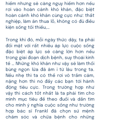
hiểm nhưng sẽ càng nguy hiểm hơn nếu 
rơi vào hoàn cảnh khó khăn, đặc biệt 
hoàn cảnh khó khăn cùng cực như: thất 
nghiệp, làm ăn thua lỗ, không có đủ điều 
kiện sống tối thiểu,… 
Trong khi đó, mỗi ngày thức dậy, ta phải 
đối mặt với rất nhiều áp lực cuộc sống 
đặc biệt áp lực sẽ càng lớn hơn nếu 
trong giai đoạn dịch bệnh, suy thoái kinh 
tế … Những khó khăn như vậy sẽ làm thổi 
bùng ngọn lửa đã âm ỉ từ lâu trong ta. 
Nếu nhẹ thì ta có thể rơi vô trầm cảm, 
nặng hơn thì nó đẩy các bạn tới hành 
động tiêu cực. Trong trường hợp như 
vậy thì cách tốt nhất là ta phải tìm cho 
mình mục tiêu để theo đuổi và dần tìm 
cho mình ý nghĩa cuộc sống như trường 
hợp bác sĩ Frankl đã chọn sứ mệnh 
chăm sóc và chữa bệnh cho những 
người bạn tù khác. 
Đó là cách tốt nhất để tìm lại niềm vui và 