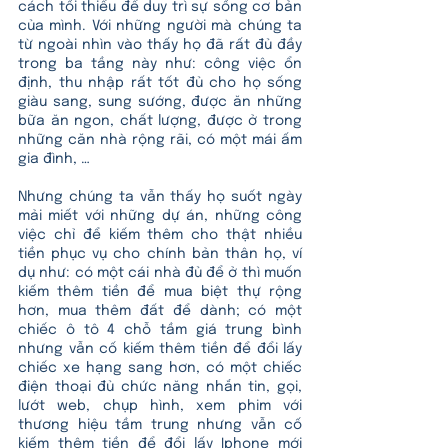
cách tối thiểu để duy trì sự sống cơ bản 
của mình. Với những người mà chúng ta 
từ ngoài nhìn vào thấy họ đã rất đủ đầy 
trong ba tầng này như: công việc ổn 
định, thu nhập rất tốt đủ cho họ sống 
giàu sang, sung sướng, được ăn những 
bữa ăn ngon, chất lượng, được ở trong 
những căn nhà rộng rãi, có một mái ấm 
gia đình, … 
Nhưng chúng ta vẫn thấy họ suốt ngày 
mải miết với những dự án, những công 
việc chỉ để kiếm thêm cho thật nhiều 
tiền phục vụ cho chính bản thân họ, ví 
dụ như: có một cái nhà đủ để ở thì muốn 
kiếm thêm tiền để mua biệt thự rộng 
hơn, mua thêm đất để dành; có một 
chiếc ô tô 4 chỗ tầm giá trung bình 
nhưng vẫn cố kiếm thêm tiền để đổi lấy 
chiếc xe hạng sang hơn, có một chiếc 
điện thoại đủ chức năng nhắn tin, gọi, 
lướt web, chụp hình, xem phim với 
thương hiệu tầm trung nhưng vẫn cố 
kiếm thêm tiền để đổi lấy Iphone mới 