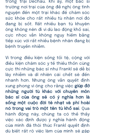
trong trại Dechau. Khi ấy, một bác sĩ 
trưởng nơi trại của ông đề nghị ông tình 
nguyện đến một trại khác để chăm sóc 
sức khỏe cho rất nhiều tù nhân nơi đó 
đang bị sốt. Rất nhiều bạn tù khuyên 
ông không nên đi vì dù lao động khổ sai, 
cực nhọc vẫn không nguy hiểm bằng 
tiếp xúc với rất nhiều bệnh nhân đang bị 
bệnh truyền nhiễm. 
Vì trong điều kiện sống tồi tệ, cộng với 
điều kiện chăm sóc y tế thiếu thốn cùng 
cực thì những bác sĩ như Frankl sẽ dễ bị 
lây nhiễm và dĩ nhiên cái chết sẽ đến 
nhanh hơn. Nhưng ông vẫn quyết định 
xung phong vì ông cho rằng việc 
giúp đỡ 
những người tù khác với chuyên môn 
bác sĩ của ông sẽ có ý nghĩa hơn là 
sống một cuộc đời tẻ nhạt và phí hoài 
nó trong vai trò một tên tù khổ sai
. Qua 
hành động này, chúng ta có thể thấy 
việc xác định được ý nghĩa hành động 
của mình đã thôi thúc Frankl quyết định 
dù biết rất rõ việc làm của mình sẽ gặp 