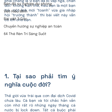
phải chăng là vì bạn đã bị vấp ngã, chán 
Bản đồ sự nghiệp dự phòng
đời? Không hẳn thế, nếu bạn là một bạn 
trẻ, một lính mới “toanh” vừa gia nhập 
Viết Hiểu Mình
hội “trưởng thành” thì bài viết này vẫn 
Bài viết 3 Gốc
có ích cho bạn.
Chuyển hướng sự nghiệp an toàn
64 Thẻ Rèn Trí Sáng Suốt
1. Tại sao phải tìm ý 
nghĩa cuộc đời?
Thế giới vừa trải qua cơn đại dịch Covid 
chưa lâu. Cả bạn và tôi chắc hẳn vẫn 
còn nhớ rất rõ những ngày tháng cả 
nước bị lock down. Tất cả buộc phải 