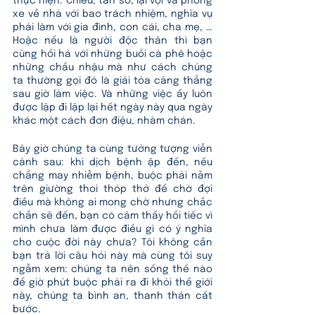
thực hiện. Chiều, tan sở, lại vội vã phóng 
xe về nhà với bao trách nhiệm, nghĩa vụ 
phải làm với gia đình, con cái, cha mẹ, … 
Hoặc nếu là người độc thân thì bạn 
cũng hối hả với những buổi cà phê hoặc 
những chầu nhậu mà như cách chúng 
ta thường gọi đó là giải tỏa căng thẳng 
sau giờ làm việc. Và những việc ấy luôn 
được lặp đi lặp lại hết ngày này qua ngày 
khác một cách đơn điệu, nhàm chán. 
Bây giờ chúng ta cùng tưởng tượng viễn 
cảnh sau: khi dịch bệnh ập đến, nếu 
chẳng may nhiễm bệnh, buộc phải nằm 
trên giường thoi thóp thở để chờ đợi 
điều mà không ai mong chờ nhưng chắc 
chắn sẽ đến, bạn có cảm thấy hối tiếc vì 
mình chưa làm được điều gì có ý nghĩa 
cho cuộc đời này chưa? Tôi không cần 
bạn trả lời câu hỏi này mà cùng tôi suy 
ngẫm xem: chúng ta nên sống thế nào 
để giờ phút buộc phải ra đi khỏi thế giới 
này, chúng ta bình an, thanh thản cất 
bước.