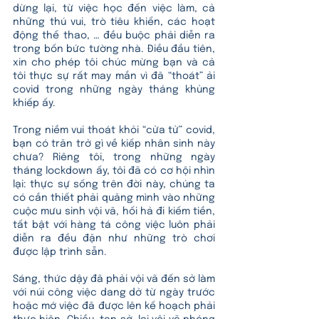
dừng lại, từ việc học đến việc làm, cả 
những thú vui, trò tiêu khiển, các hoạt 
động thể thao, … đều buộc phải diễn ra 
trong bốn bức tường nhà. Điều đầu tiên, 
xin cho phép tôi chúc mừng bạn và cả 
tôi thực sự rất may mắn vì đã “thoát” ải 
covid trong những ngày tháng khủng 
khiếp ấy. 
Trong niềm vui thoát khỏi “cửa tử” covid, 
bạn có trăn trở gì về kiếp nhân sinh này 
chưa? Riêng tôi, trong những ngày 
tháng lockdown ấy, tôi đã có cơ hội nhìn 
lại: thực sự sống trên đời này, chúng ta 
có cần thiết phải quăng mình vào những 
cuộc mưu sinh vội vã, hối hả đi kiếm tiền, 
tất bật với hàng tá công việc luôn phải 
diễn ra đều đặn như những trò chơi 
được lập trình sẵn.
Sáng, thức dậy đã phải vội vã đến sở làm 
với núi công việc dang dở từ ngày trước 
hoặc mớ việc đã được lên kế hoạch phải 