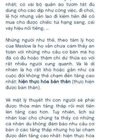
nhất; có vài bộ quần áo tươm tất đủ 
dùng cho các dịp như công việc, đi chơi, 
lễ hội nhưng vẫn lao đi kiếm tiền để cố 
mua cho được chiếc túi hạng sang, cái 
váy hiệu nổi tiếng, … 
Những người như thế, theo tâm lý học 
của Maslow là họ vẫn chưa cảm thấy an 
toàn với những nhu cầu cơ bản mà họ 
đã có đủ hoặc thậm chí dư thừa so với 
rất nhiều người xung quanh. Và lẽ dĩ 
nhiên là họ rất khó hoặc gần như cả 
cuộc đời không thể chạm đến tầng cao 
nhất: 
hiện thực hóa bản thân
 (thực hiện 
được bản thân). 
Về mặt lý thuyết thì con người sẽ phải 
được thỏa mãn tầng thấp rồi mới tiến 
lên tầng cao hơn. Tuy nhiên, lịch sử 
nhân loại cho chúng ta thấy có những 
cá nhân dù không đảm bảo nhu cầu cơ 
bản ở các tầng thấp nhưng họ lại chạm 
được đến tầng cao nhất: hiện thực hóa 