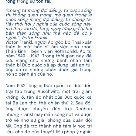
rỗng 
trong sự 
tồn tại
. 
“Chúng ta mong đợi điều gì từ cuộc sống 
thì không quan trọng, mà quan trọng là 
cuộc sống mong đợi điều gì từ chúng ta. 
Hãy thôi hỏi ý nghĩa của cuộc sống này, 
mà thay vào đó, từng ngày từng giờ tự hỏi 
bản thân sống như thế nào để có ý 
nghĩa”, Victor Frankl
Victor Frankl, người Áo gốc Do Thái xuất 
thân là một bác sĩ làm việc cho khoa 
Thần kinh,  bệnh viện Rothschild, Áo từ 
năm 1940 - 1942. Trong thời gian này, để 
cứu mạng cho những bệnh nhân tâm 
thần bị Đức quốc xã áp dụng luật an tử, 
ông đã ra những chẩn đoán giả trong 
hồ sơ bệnh án của họ. 
Năm 1942, ông bị Đức quốc xã đưa đến 
trại tập trung Auschwitz, một trại giam 
khổng lồ, tàn ác nhất của Đức quốc xã 
tại Ba Lan thời thế chiến thứ 2. Sau đó, 
ông được chuyển đến trại Dechau 
nhưng Frankl may mắn sống sót và được 
trở về nhờ sự giải phóng của quân đội 
Mỹ. Ông đã trở thành nhà tâm lý học trị 
liệu, cha đẻ của thuyết liệu pháp ý nghĩa 