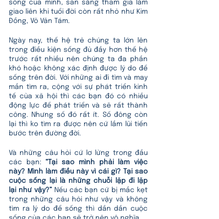
sống của mình, sẵn sàng tham gia làm 
giao liên khi tuổi đời còn rất nhỏ như Kim 
Đồng, Võ Văn Tám.
Ngày nay, thế hệ trẻ chúng ta lớn lên 
trong điều kiện sống đủ đầy hơn thế hệ 
trước rất nhiều nên chúng ta đa phần 
khó hoặc không xác định được lý do để 
sống trên đời. Với những ai đi tìm và may 
mắn tìm ra, cộng với sự phát triển kinh 
tế của xã hội thì các bạn đó có nhiều 
động lực để phát triển và sẽ rất thành 
công. Nhưng số đó rất ít. Số đông còn 
lại thì ko tìm ra được nên cứ lầm lũi tiến 
bước trên đường đời. 
Và những câu hỏi cứ lơ lửng trong đầu 
các bạn: 
“Tại sao mình phải làm việc 
này? Mình làm điều này vì cái gì? Tại sao 
cuộc sống lại là những chuỗi lặp đi lặp 
lại như vậy?”
 Nếu các bạn cứ bị mắc kẹt 
trong những câu hỏi như vậy và không 
tìm ra lý do để sống thì dần dần cuộc 
sống của các bạn sẽ trở nên vô nghĩa. 