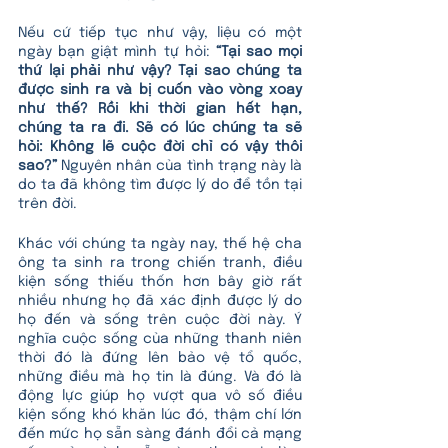
Nếu cứ tiếp tục như vậy, liệu có một 
ngày bạn giật mình tự hỏi: 
“Tại sao mọi 
thứ lại phải như vậy? Tại sao chúng ta 
được sinh ra và bị cuốn vào vòng xoay 
như thế? Rồi khi thời gian hết hạn, 
chúng ta ra đi. Sẽ có lúc chúng ta sẽ 
hỏi: Không lẽ cuộc đời chỉ có vậy thôi 
sao?”
 Nguyên nhân của tình trạng này là 
do ta đã không tìm được lý do để tồn tại 
trên đời. 
Khác với chúng ta ngày nay, thế hệ cha 
ông ta sinh ra trong chiến tranh, điều 
kiện sống thiếu thốn hơn bây giờ rất 
nhiều nhưng họ đã xác định được lý do 
họ đến và sống trên cuộc đời này. Ý 
nghĩa cuộc sống của những thanh niên 
thời đó là đứng lên bảo vệ tổ quốc, 
những điều mà họ tin là đúng. Và đó là 
động lực giúp họ vượt qua vô số điều 
kiện sống khó khăn lúc đó, thậm chí lớn 
đến mức họ sẵn sàng đánh đổi cả mạng 