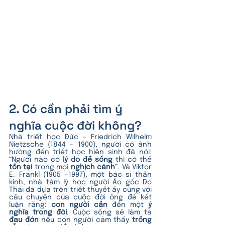
2. Có cần phải tìm ý 
nghĩa cuộc đời không?
Nhà triết học Đức - Friedrich Wilhelm 
Nietzsche (1844 - 1900), người có ảnh 
hưởng đến triết học hiện sinh đã nói: 
“Người nào có 
lý do để sống 
thì có thể 
tồn tại
 trong mọi 
nghịch cảnh
”. Và Viktor 
E. Frankl (1905 -1997), một bác sĩ thần 
kinh, nhà tâm lý học người Áo gốc Do 
Thái đã dựa trên triết thuyết ấy cùng với 
câu chuyện của cuộc đời ông để kết 
luận rằng: 
con người cần 
đến một 
ý 
nghĩa trong đời
. Cuộc sống sẽ làm ta 
đau đớn 
nếu con người cảm thấy 
trống 