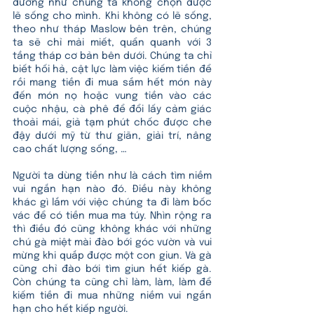
dường như chúng ta không chọn được 
lẽ sống cho mình. Khi không có lẽ sống, 
theo như tháp Maslow bên trên, chúng 
ta sẽ chỉ mải miết, quẩn quanh với 3 
tầng tháp cơ bản bên dưới. Chúng ta chỉ 
biết hối hả, cật lực làm việc kiếm tiền để 
rồi mang tiền đi mua sắm hết món này 
đến món nọ hoặc vung tiền vào các 
cuộc nhậu, cà phê để đổi lấy cảm giác 
thoải mái, giả tạm phút chốc được che 
đậy dưới mỹ từ thư giãn, giải trí, nâng 
cao chất lượng sống, … 
Người ta dùng tiền như là cách tìm niềm 
vui ngắn hạn nào đó. Điều này không 
khác gì lắm với việc chúng ta đi làm bốc 
vác để có tiền mua ma túy. Nhìn rộng ra 
thì điều đó cũng không khác với những 
chú gà miệt mài đào bới góc vườn và vui 
mừng khi quắp được một con giun. Và gà 
cũng chỉ đào bới tìm giun hết kiếp gà. 
Còn chúng ta cũng chỉ làm, làm, làm để 
kiếm tiền đi mua những niềm vui ngắn 
hạn cho hết kiếp người. 