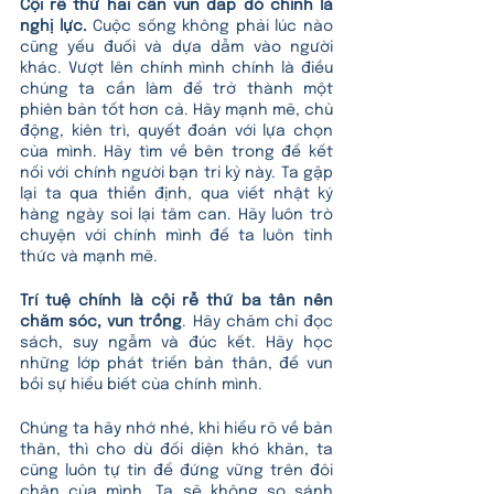
Cội rễ thứ hai cần vun đắp đó chính là 
nghị lực.
 Cuộc sống không phải lúc nào 
cũng yếu đuối và dựa dẫm vào người 
khác. Vượt lên chính mình chính là điều 
chúng ta cần làm để trở thành một 
phiên bản tốt hơn cả. Hãy mạnh mẽ, chủ 
động, kiên trì, quyết đoán với lựa chọn 
của mình. Hãy tìm về bên trong để kết 
nối với chính người bạn tri kỷ này. Ta gặp 
lại ta qua thiền định, qua viết nhật ký 
hàng ngày soi lại tâm can. Hãy luôn trò 
chuyện với chính mình để ta luôn tỉnh 
thức và mạnh mẽ.
Trí tuệ chính là cội rễ thứ ba tân nên 
chăm sóc, vun trồng
. Hãy chăm chỉ đọc 
sách, suy ngẫm và đúc kết. Hãy học 
những lớp phát triển bản thân, để vun 
bồi sự hiểu biết của chính mình. 
Chúng ta hãy nhớ nhé, khi hiểu rõ về bản 
thân, thì cho dù đối diện khó khăn, ta 
cũng luôn tự tin để đứng vững trên đôi 
chân của mình. Ta sẽ không so sánh 