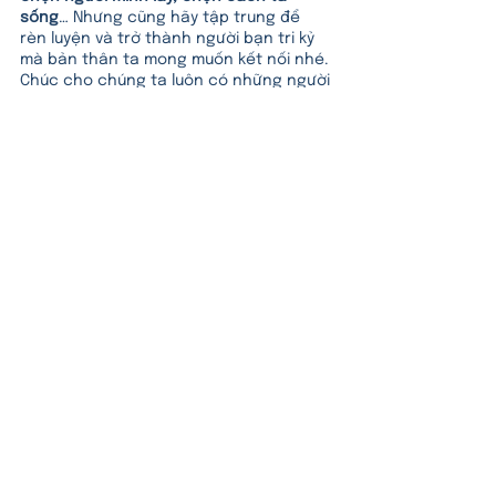
sống
… Nhưng cũng hãy tập trung để 
rèn luyện và trở thành người bạn tri kỷ 
mà bản thân ta mong muốn kết nối nhé. 
Chúc cho chúng ta luôn có những người 
bạn thiện lành để cùng nhau nâng đỡ, 
để tạo giá trị tốt đẹp cho cuộc sống.
Hãy bình luận bên dưới cho 3goc.vn biết 
bạn đã nhận được giá trị nào nhé!
***
Nội dung:
 Nguyễn Hằng - Học viên 
Content 3 Gốc
Biên tập:
 Khánh Vi
Hình ảnh: 
Văn Long
Thẻ:
64 Thẻ Rèn Trí Sáng Suốt
rèn trí sáng suốt
Hiểu
Thực Thi Nghiệp Mệnh