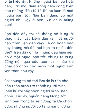
bị ta hiểu lầm
. Những người  bạn có hoài 
bão, ước mơ, dám sống dám cống hiến 
cho những điều tử tế thì họ luôn là một 
người bạn tốt. Nếu bạn đang có một 
người như vậy ở bên, xin chúc mừng 
bạn! 
Đọc đến đây thì sẽ không có ít người 
thắc mắc, vậy kiếm đâu ra một người 
bạn toàn vẹn đến vậy? Ta có hoàn hảo 
hay không mà đòi hỏi bạn ta nhiều đến 
thế? Trên đây chỉ là những dấu hiệu nên 
có ở một người bạn tốt, chúng ta cũng 
đừng nên quá cầu toàn dính mắc khi 
phải cố chọn cho mình một người bạn 
vẹn toàn như vậy. 
Cái chúng ta có thể làm đó là rèn cho 
bản thân mình trở thành người mình 
“nên là” rồi hãy chọn người mình “nên 
chọn”. Lúc ấy, nguồn năng lượng tốt 
lành bên trong ta sẽ hướng ta lựa chọn 
được những người có tầng năng lượng 