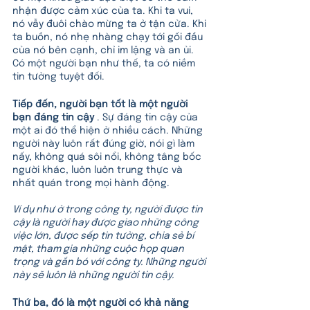
nhận được cảm xúc của ta. Khi ta vui, 
nó vẫy đuôi chào mừng ta ở tận cửa. Khi 
ta buồn, nó nhẹ nhàng chạy tới gối đầu 
của nó bên cạnh, chỉ im lặng và an ủi. 
Có một người bạn như thế, ta có niềm 
tin tưởng tuyệt đối.
Tiếp đến, người bạn tốt là một người 
bạn đáng tin cậy
 . Sự đáng tin cậy của 
một ai đó thể hiện ở nhiều cách. Những 
người này luôn rất đúng giờ, nói gì làm 
nấy, không quá sôi nổi, không tâng bốc 
người khác, luôn luôn trung thực và 
nhất quán trong mọi hành động. 
Ví dụ như ở trong công ty, người được tin 
cậy là người hay được giao những công 
việc lớn, được sếp tin tưởng, chia sẻ bí 
mật, tham gia những cuộc họp quan 
trọng và gắn bó với công ty. Những người 
này sẽ luôn là những người tin cậy.  
Thứ ba, đó là một người có khả năng 