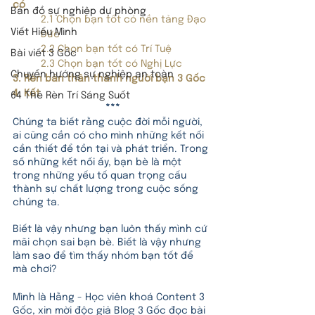
có 
Bản đồ sự nghiệp dự phòng
2.1 Chọn bạn tốt có nền tảng Đạo 
Viết Hiểu Mình
Đức 
2.2 Chọn bạn tốt có Trí Tuệ
Bài viết 3 Gốc
2.3 Chọn bạn tốt có Nghị Lực 
Chuyển hướng sự nghiệp an toàn
3. Rèn bản thân thành người bạn 3 Gốc 
4. Kết
64 Thẻ Rèn Trí Sáng Suốt
***
Chúng ta biết rằng cuộc đời mỗi người, 
ai cũng cần có cho mình những kết nối 
cần thiết để tồn tại và phát triển. Trong 
số những kết nối ấy, bạn bè là một 
trong những yếu tố quan trọng cấu 
thành sự chất lượng trong cuộc sống 
chúng ta. 
Biết là vậy nhưng bạn luôn thấy mình cứ 
mãi chọn sai bạn bè. Biết là vậy nhưng 
làm sao để tìm thấy nhóm bạn tốt để 
mà chơi?
Mình là Hằng - Học viên khoá Content 3 
Gốc, xin mời độc giả Blog 3 Gốc đọc bài 