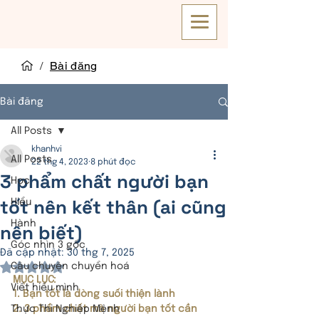
/
Bài đăng
Bài đăng
All Posts
khanhvi
All Posts
22 thg 4, 2023
8 phút đọc
3 phẩm chất người bạn
Học
tốt nên kết thân (ai cũng
Hiểu
Hành
nên biết)
Góc nhìn 3 gốc
Đã cập nhật:
30 thg 7, 2025
Câu chuyện chuyển hoá
Đã xếp hạng NaN/5 sao.
MỤC LỤC:
Viết hiểu mình
1. Bạn tốt là dòng suối thiện lành
Thực Thi Nghiệp Mệnh
2. 3 phẩm chất mà người bạn tốt cần 