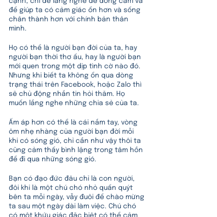
cạnh, chỉ để lắng nghe để đồng cảm và 
để giúp ta có cảm giác ổn hơn và sống 
chân thành hơn với chính bản thân 
mình. 
Họ có thể là người bạn đời của ta, hay 
người bạn thời thơ ấu, hay là người bạn 
mới quen trong một dịp tình cờ nào đó. 
Nhưng khi biết ta không ổn qua dòng 
trạng thái trên Facebook, hoặc Zalo thì 
sẽ chủ động nhắn tin hỏi thăm. Họ 
muốn lắng nghe những chia sẻ của ta.
Ấm áp hơn có thể là cái nắm tay, vòng 
ôm nhẹ nhàng của người bạn đời mỗi 
khi có sóng gió, chỉ cần như vậy thôi ta 
cũng cảm thấy bình lặng trong tâm hồn 
để đi qua những sóng gió.  
Bạn có đạo đức đâu chỉ là con người, 
đôi khi là một chú chó nhỏ quấn quýt 
bên ta mỗi ngày, vẫy đuôi để chào mừng 
ta sau một ngày dài làm việc. Chú chó 
có một khứu giác đặc biệt có thể cảm 