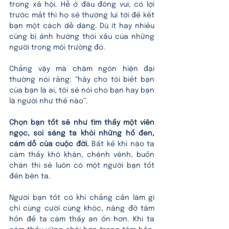
trong xã hội. Hễ ở đâu đông vui, có lợi 
trước mắt thì họ sẽ thường lui tới để kết 
bạn một cách dễ dàng. Dù ít hay nhiều 
cũng bị ảnh hưởng thói xấu của những 
người trong môi trường đó.
Chẳng vậy mà châm ngôn hiện đại 
thường nói rằng: “hãy cho tôi biết bạn 
của bạn là ai, tôi sẽ nói cho bạn hay bạn 
là người như thế nào”. 
Chọn bạn tốt sẽ như tìm thấy một viên 
ngọc, soi sáng ta khỏi những hố đen, 
cám dỗ của cuộc đời.
 Bất kể khi nào ta 
cảm thấy khó khăn, chênh vênh, buồn 
chán thì sẽ luôn có một người bạn tốt 
đến bên ta. 
Người bạn tốt có khi chẳng cần làm gì 
chỉ cùng cười cùng khóc, nâng đỡ tâm 
hồn để ta cảm thấy an ổn hơn. Khi ta 