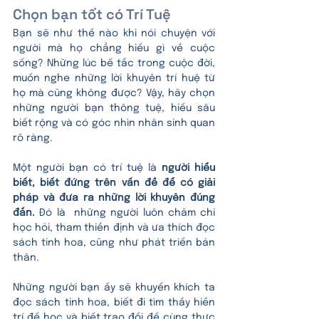
Chọn bạn tốt có Trí Tuệ 
Bạn sẽ như thế nào khi nói chuyện với 
người mà họ chẳng hiểu gì về cuộc 
sống? Những lúc bế tắc trong cuộc đời, 
muốn nghe những lời khuyên trí huệ từ 
họ mà cũng không được? Vậy, hãy chọn 
những người bạn thông tuệ, hiểu sâu 
biết rộng và có góc nhìn nhân sinh quan 
rõ ràng. 
Một người bạn có trí tuệ là 
người hiểu 
biết, biết đứng trên vấn đề để có giải 
pháp và đưa ra những lời khuyên đúng 
đắn.
 Đó là  những người luôn chăm chỉ 
học hỏi, tham thiền định và ưa thích đọc 
sách tinh hoa, cũng như phát triển bản 
thân.
Những người bạn ấy sẽ khuyến khích ta 
đọc sách tinh hoa, biết đi tìm thầy hiền 
trí để học và biết trao đổi để cùng thực 