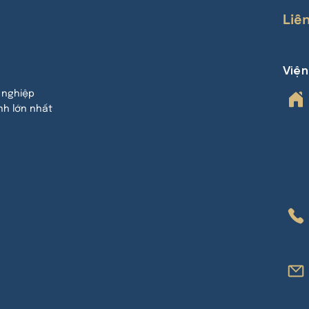
Liê
Việ
 nghiệp
nh lớn nhất