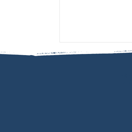
Đăn
PHẨ