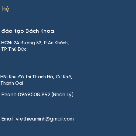
n hệ
n đào tạo Bách Khoa
HCM:
24 đường 32, P An Khánh,
TP Thủ Đức
HN:
Khu đô thị Thanh Hà, Cự Khê,
Thanh Oai
Phone 0969.508.892 (Nhàn Lý)
Email: viethieuminh@gmail.com