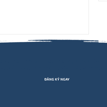
g ký nhận thông tin cập nhật SỰ KIỆN, KHÓA HỌ
M, QUÀ TẶNG,.. mới nhất từ Viết Hiểu Mình qua e
ĐĂNG KÝ NGAY