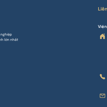
Liê
Việ
 nghiệp
nh lớn nhất