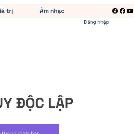
iá trị
Âm nhạc
Đăng nhập
UY ĐỘC LẬP
é không được bán