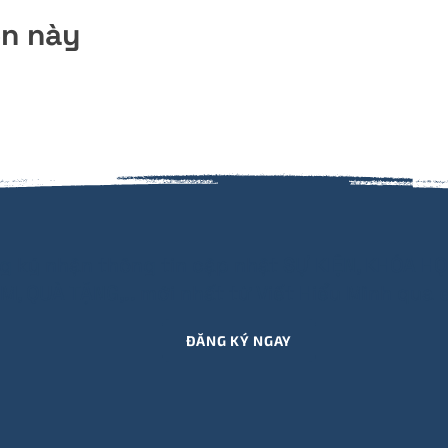
ện này
g ký nhận thông tin cập nhật SỰ KIỆN, KHÓA HỌ
M, QUÀ TẶNG,.. mới nhất từ Viết Hiểu Mình qua e
ĐĂNG KÝ NGAY