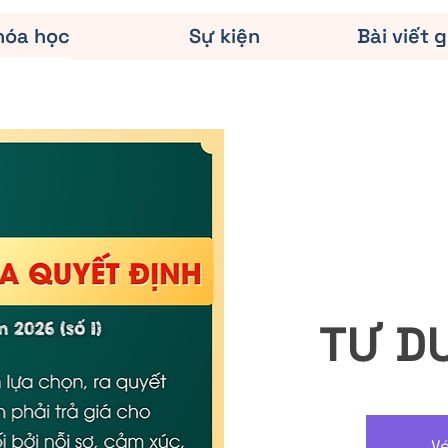
hóa học
Sự kiện
Bài viết g
TƯ D
V