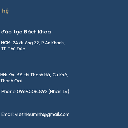
n hệ
n đào tạo Bách Khoa
HCM:
24 đường 32, P An Khánh,
TP Thủ Đức
HN:
Khu đô thị Thanh Hà, Cự Khê,
Thanh Oai
Phone 0969.508.892 (Nhàn Lý)
Email: viethieuminh@gmail.com