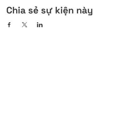
Chia sẻ sự kiện này
Đăng ký nhận thông tin cập
nhật SỰ KIỆN, KHÓA HỌC, ẤN
PHẨM, QUÀ TẶNG,.. mới nhất từ
Viết Hiểu Mình qua email!
ĐĂNG KÝ NGAY