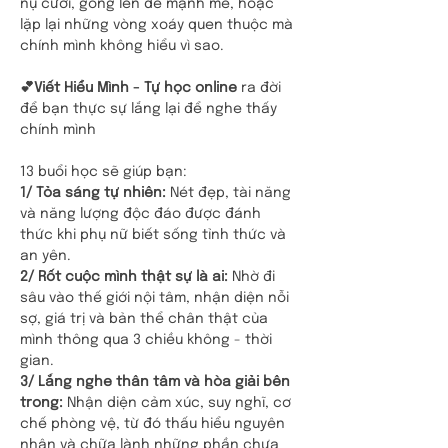
nụ cười, gồng lên để mạnh mẽ, hoặc 
lặp lại những vòng xoáy quen thuộc mà 
chính mình không hiểu vì sao.
💕Viết Hiểu Mình - Tự học online 
ra đời 
để bạn thực sự lắng lại để nghe thấy 
chính mình 
13 buổi học sẽ giúp bạn:
1/ Tỏa sáng tự nhiên:
 Nét đẹp, tài năng 
và năng lượng độc đáo được đánh 
thức khi phụ nữ biết sống tỉnh thức và 
an yên.
2/ Rốt cuộc mình thật sự là ai: 
Nhờ đi 
sâu vào thế giới nội tâm, nhận diện nỗi 
sợ, giá trị và bản thể chân thật của 
mình thông qua 3 chiều không - thời 
gian.
3/ Lắng nghe thân tâm và hòa giải bên 
trong:
 Nhận diện cảm xúc, suy nghĩ, cơ 
chế phòng vệ, từ đó thấu hiểu nguyên 
nhân và chữa lành những phần chưa 