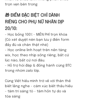
trọn vẹn bên trong
🎁 ĐIỂM ĐẶC BIỆT CHỈ DÀNH 
RIÊNG CHO PHỤ NỮ NHÂN DỊP 
20/10:
- Học bổng 100% - MIỄN PHÍ trọn khóa 
(Có xét duyệt nên bạn lưu ý điền form 
đầy đủ và chân thật nhé)
- Học online linh hoạt trên nền tảng 
wix, học theo nhịp sống riêng, bất cứ 
lúc nào, bất cứ nơi đâu.
- Hỗ trợ hỏi đáp & đồng hành cùng BTC 
trong nhóm zalo lớp.
Cùng Viết hiểu mình trở về với thân thể 
biết lắng nghe - cảm xúc biết thấu hiểu 
- tâm trí sáng tỏ - tâm hồn tự do và 
tỏa sáng