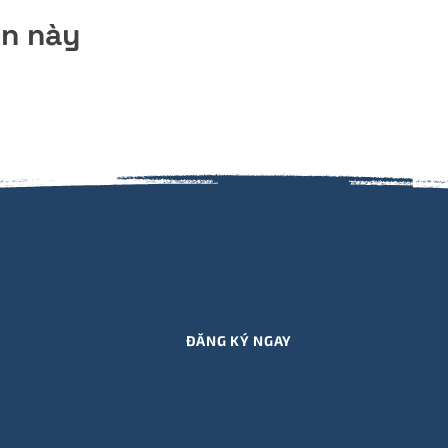
ện này
g ký nhận thông tin cập nhật SỰ KIỆN, KHÓA HỌ
M, QUÀ TẶNG,.. mới nhất từ Viết Hiểu Mình qua e
ĐĂNG KÝ NGAY