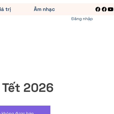
iá trị
Âm nhạc
Đăng nhập
ì Tết 2026
é không được bán