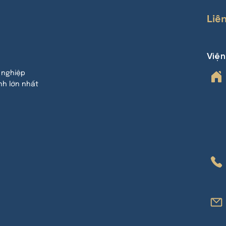
Liê
Việ
 nghiệp
nh lớn nhất