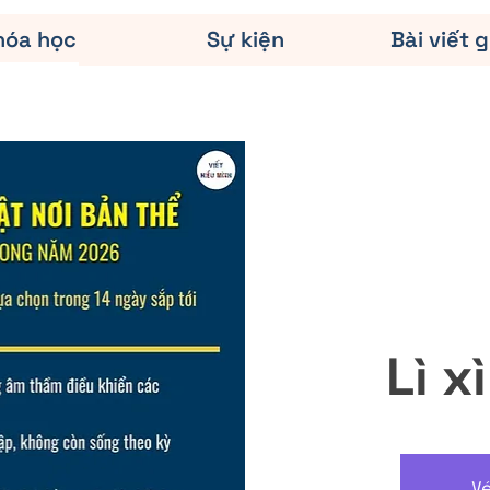
hóa học
Sự kiện
Bài viết g
Lì x
V