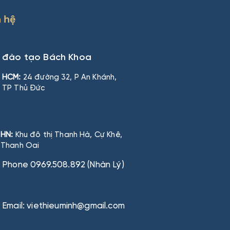
n hệ
n đào tạo Bách Khoa
HCM:
24 đường 32, P An Khánh,
TP Thủ Đức
HN:
Khu đô thị Thanh Hà, Cự Khê,
Thanh Oai
Phone 0969.508.892 (Nhàn Lý)
Email: viethieuminh@gmail.com