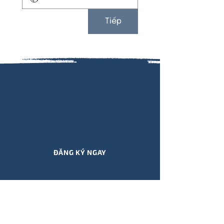
Tiếp
Đăng ký nhận thông tin cập
nhật SỰ KIỆN, KHÓA HỌC, ẤN
PHẨM, QUÀ TẶNG,.. mới nhất từ
Viết Hiểu Mình qua email!
ĐĂNG KÝ NGAY
Viết để tìm ra bản thế và con đường nghiệp