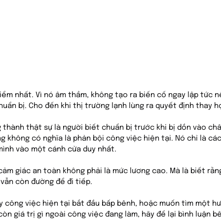
hiểm nhất. Vì nó âm thầm, không tạo ra biến cố ngay lập tức n
huẩn bị. Cho đến khi thị trường lạnh lùng ra quyết định thay h
 thành thật sự là người biết chuẩn bị trước khi bị dồn vào ch
 không có nghĩa là phản bội công việc hiện tại. Nó chỉ là cá
mình vào một cánh cửa duy nhất.
a cảm giác an toàn không phải là mức lương cao. Mà là biết rằ
 vẫn còn đường để đi tiếp.
 công việc hiện tại bắt đầu bấp bênh, hoặc muốn tìm một hư
n giá trị gì ngoài công việc đang làm, hãy để lại bình luận bê