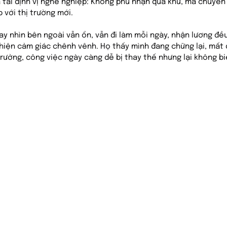
a tái định vị nghề nghiệp: Không phủ nhận quá khứ, mà chuyển
 với thị trường mới.
ay nhìn bên ngoài vẫn ổn, vẫn đi làm mỗi ngày, nhận lương đề
hiện cảm giác chênh vênh. Họ thấy mình đang chững lại, mất đ
rưởng, công việc ngày càng dễ bị thay thế nhưng lại không bi