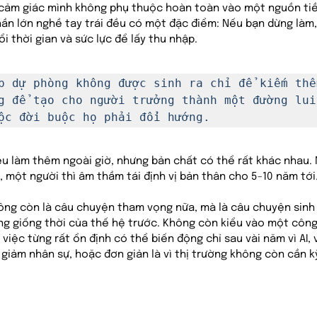
 cảm giác mình không phụ thuộc hoàn toàn vào một nguồn tiề
hần lớn nghề tay trái đều có một đặc điểm: Nếu bạn dừng làm,
i thời gian và sức lực để lấy thu nhập.
p dự phòng không được sinh ra chỉ để kiếm thêm
g để tạo cho người trưởng thành một đường lui
ộc đời buộc họ phải đổi hướng.
đều làm thêm ngoài giờ, nhưng bản chất có thể rất khác nhau. 
 một người thì âm thầm tái định vị bản thân cho 5-10 năm tới
ông còn là câu chuyện tham vọng nữa, mà là câu chuyện sinh t
ng giống thời của thế hệ trước. Không còn kiểu vào một công 
việc từng rất ổn định có thể biến động chỉ sau vài năm vì AI, 
t giảm nhân sự, hoặc đơn giản là vì thị trường không còn cần 