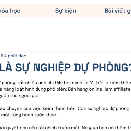
hóa học
Sự kiện
Bài viết g
 6
4 phút đọc
 LÀ SỰ NGHIỆP DỰ PHÒNG
N/5 sao.
 phòng, rất nhiều anh chị U40 hỏi mình là: “À, tức là kiếm thêm
à hàng loạt hình dung phổ biến: Bán hàng online, làm affiliate
uồn thu ngoài giờ…
 câu chuyện của việc kiếm thêm tiền. Còn sự nghiệp dự phòng 
à một tầng hoàn toàn khác.
iải quyết nhu cầu tài chính trước mắt. Nó giúp bạn có thêm t