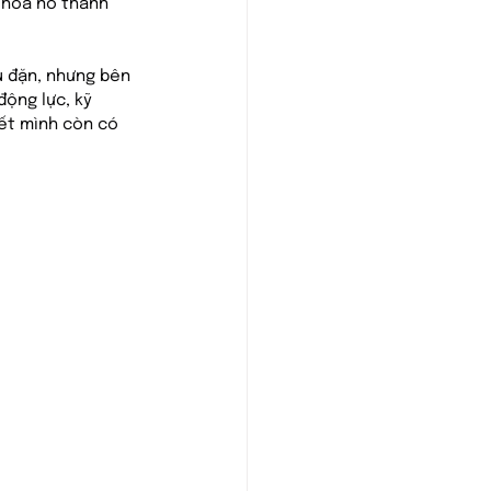
 hóa nó thành 
u đặn, nhưng bên 
ộng lực, kỹ 
ết mình còn có 