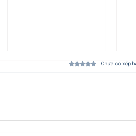
Đã xếp hạng 0/5 sao.
Chưa có xếp 
Tại sao quản lý cấp trung
Đâu 
cần chuẩn bị sự nghiệp dự
phù 
phòng trước 2-3 năm?
nguy