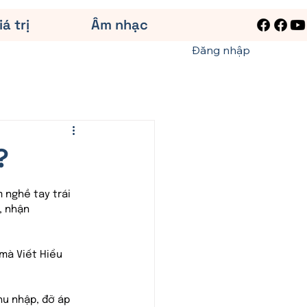
iá trị
Âm nhạc
Đăng nhập
?
 nghề tay trái 
, nhận 
mà Viết Hiểu 
hu nhập, đỡ áp 