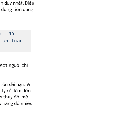
n duy nhất. Điều 
 dòng tiền cũng 
. Nó 
 an toàn 
Một người chỉ 
.
ồn dài hạn. Vì 
ty rồi làm đến 
vì thay đổi mô 
kỹ năng đó nhiều 