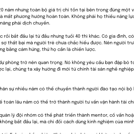
20 năm nhưng toàn bộ giá trị chỉ tồn tại bên trong đúng một va
là mất phương hướng hoàn toàn. Không phải họ thiếu năng lực
 năng phải dịch chuyển.
c rồi bắt đầu lại từ đầu nhưng tuổi 40 thì khác. Có gia đình, c
ỗi sợ thất bại mà người trẻ chưa chắc hiểu được. Nên người tr
g bằng cảm hứng, thứ họ cần là chiến lược.
p dự phòng trở nên quan trọng. Nó không yêu cầu bạn đập bỏ t
ược lại, chúng ta xây hướng đi mới từ chính tài sản nghề nghiệ
nhân sự nhiều năm có thể chuyển thành người đào tạo nội bộ
kế toán lâu năm có thể trở thành người tư vấn vận hành tài c
 quản lý đội nhóm có thể phát triển thành mentor, cố vấn hoặ
 không bắt đầu lại, mà chỉ đổi cách dùng kinh nghiệm của mình