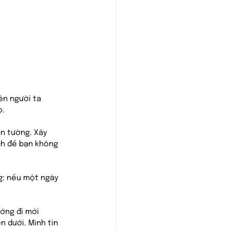
ên người ta 
ọ.
ân tường. Xây 
ch để bạn không 
ng: nếu một ngày 
ớng đi mới 
n dưới. Mình tin 