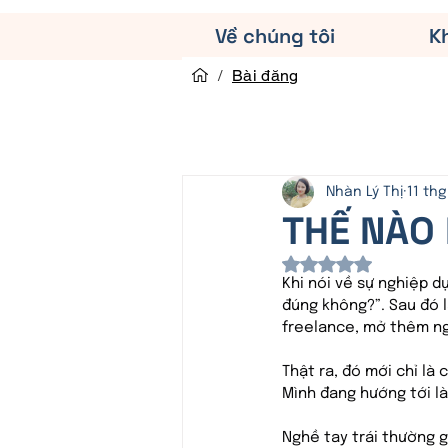
Về chúng tôi
K
/
Bài đăng
Nhàn Lý Thị
11 thg
THẾ NÀO
Đã xếp hạng Na
Khi nói về sự nghiệp dự
đúng không?”. Sau đó l
freelance, mở thêm ng
Thật ra, đó mới chỉ là
Mình đang hướng tới l
Nghề tay trái thường g