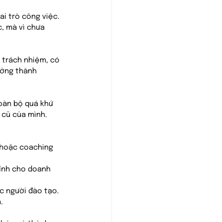
i trò công việc. 
, mà vì chưa 
ó trách nhiệm, có 
ưởng thành 
oàn bộ quá khứ 
p cũ của mình.
 hoặc coaching 
hính cho doanh 
c người đào tạo.
.